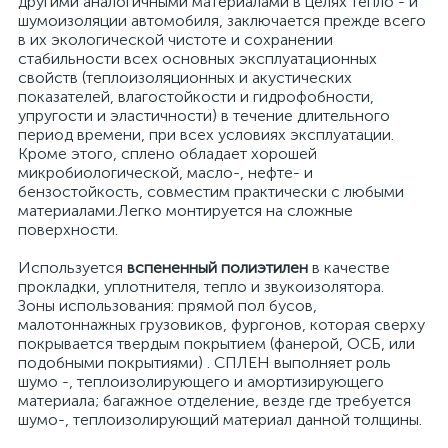
другими аналогичными материалами в целях тепло - и
шумоизоляции автомобиля, заключается прежде всего
в их экологической чистоте и сохранении
стабильности всех основных эксплуатационных
свойств (теплоизоляционных и акустических
показателей, влагостойкости и гидрофобности,
упругости и эластичности) в течение длительного
период времени, при всех условиях эксплуатации.
Кроме этого, сплено обладает хорошей
микробиологической, масло-, нефте- и
бензостойкость, совместим практически с любыми
материалами.Легко монтируется на сложные
поверхности.
Используется
вспененный полиэтилен
в качестве
прокладки, уплотнителя, тепло и звукоизолятора.
Зоны использования: прямой пол бусов,
малотоннажных грузовиков, фургонов, которая сверху
покрывается твердым покрытием (фанерой, ОСБ, или
подобными покрытиями) . СПЛЕН выполняет роль
шумо -, теплоизолирующего и амортизирующего
материала; багажное отделение, везде где требуется
шумо-, теплоизолирующий материал данной толщины.