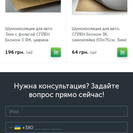
Шумоизоляция для авто
Шумоизоляция для авто,
3мм с фольгой СПЛЕН
СПЛЕН Економ 3К,
Економ 3 ФК, ширина
самоклейка (50×75см, 3мм)
100см
196 грн.
64 грн.
/м2
/шт
Нужна консультация? Задайте
вопрос прямо сейчас!
+380