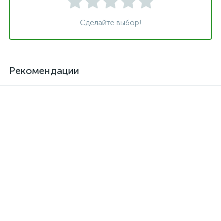
Сделайте выбор!
Рекомендации
Клей для кожзама
Активатор для термоклея
термостойкий SAR-06
Kendor, полиизоцианат