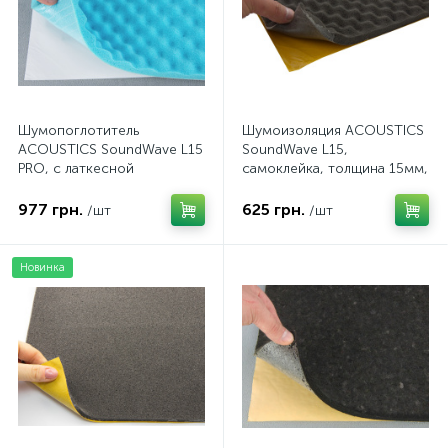
Шумопоглотитель
Шумоизоляция ACOUSTICS
ACOUSTICS SoundWave L15
SoundWave L15,
PRO, с латкесной
самоклейка, толщина 15мм,
пропиткой,
лист 100x50см
самоклеющийся, толщина
977 грн.
625 грн.
/шт
/шт
15мм, лист 75x100см
Новинка