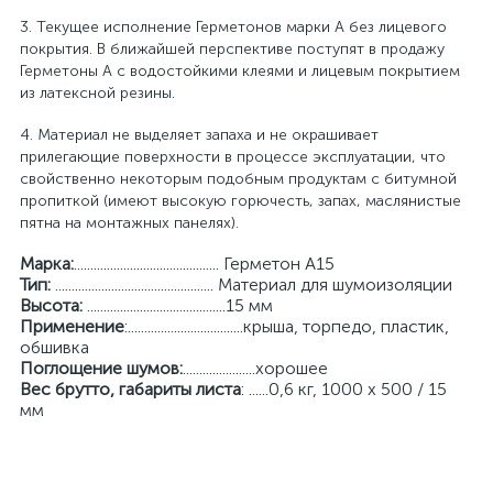
3. Текущее исполнение Герметонов марки А без лицевого
покрытия. В ближайшей перспективе поступят в продажу
Герметоны А с водостойкими клеями и лицевым покрытием
из латексной резины.
4. Материал не выделяет запаха и не окрашивает
прилегающие поверхности в процессе эксплуатации, что
свойственно некоторым подобным продуктам с битумной
пропиткой (имеют высокую горючесть, запах, маслянистые
пятна на монтажных панелях).
Марка:
............................................ Герметон А15
Тип:
................................................ Материал для шумоизоляции
Высота:
..........................................15 мм
Применение
:...................................крыша, торпедо, пластик,
обшивка
Поглощение шумов:
......................хорошее
Вес брутто, габариты листа
: ......0,6 кг, 1000 x 500 / 15
мм