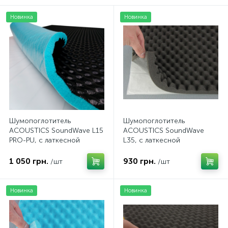
Новинка
Новинка
Шумопоглотитель
Шумопоглотитель
ACOUSTICS SoundWave L15
ACOUSTICS SoundWave
PRO-PU, с латкесной
L35, с латкесной
пропиткой та PU,
пропиткой,
самоклеющийся, толщина
самоклеющийся, толщина
1 050 грн.
930 грн.
/шт
/шт
15мм, лист 75x100см
35мм, лист 100x50см
Новинка
Новинка