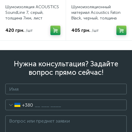
Шумоизоляция ACOUSTICS
Шумоизоляционный
SoundLine 7, серый,
материал Acoustics Faton
толщина 7мм, лист
Black, черный, толщина
100x50см
8мм, лист 100х50смм
420 грн.
405 грн.
/шт
/шт
Нужна консультация? Задайте
вопрос прямо сейчас!
+380