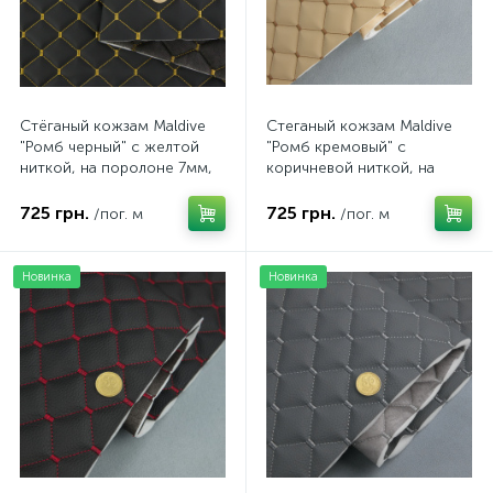
Стёганый кожзам Maldive
Стеганый кожзам Maldive
"Ромб черный" с желтой
"Ромб кремовый" с
ниткой, на поролоне 7мм,
коричневой ниткой, на
флизелине, ширина 1,35м
поролоне 7мм, флизелине,
Турция
ширина 1,35м Турция
725 грн.
725 грн.
/пог. м
/пог. м
Новинка
Новинка