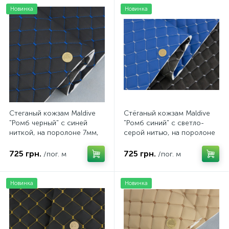
Новинка
Новинка
Стеганый кожзам Maldive
Стёганый кожзам Maldive
"Ромб черный" с синей
"Ромб синий" с светло-
ниткой, на поролоне 7мм,
серой нитью, на поролоне
флизелине, ширина 1,35м
и флизелине, толщина 7мм,
Турция
ширина 1,35м
725 грн.
725 грн.
/пог. м
/пог. м
Новинка
Новинка