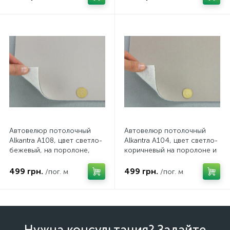
167см, Турция
Автовелюр потолочный
Автовелюр потолочный
Alkantra A108, цвет светло-
Alkantra A104, цвет светло-
бежевый, на поролоне,
коричневый на поролоне и
войлоке, толщина 3мм,
войлоке, толщина 3мм,
ширина 165см, Турция
ширина 165см, Турция
499 грн.
499 грн.
/пог. м
/пог. м
Нужна консультация? Задайте