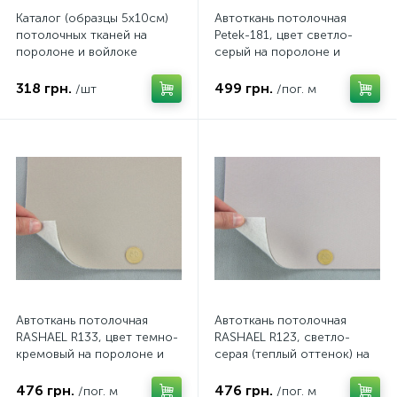
Каталог (образцы 5х10см)
Автоткань потолочная
потолочных тканей на
Petek-181, цвет светло-
поролоне и войлоке
серый на поролоне и
RASHAEL, Alkantra, Lacoste,
войлоке, толщина 2мм,
Petek и тип-Y
ширина 168см, Турция
318 грн.
499 грн.
/шт
/пог. м
Автоткань потолочная
Автоткань потолочная
RASHAEL R133, цвет темно-
RASHAEL R123, светло-
кремовый на поролоне и
серая (теплый оттенок) на
войлоке, толщина 3мм,
поролоне и войлоке,
ширина 167см, Турция
толщина 3мм, ширина
476 грн.
476 грн.
/пог. м
/пог. м