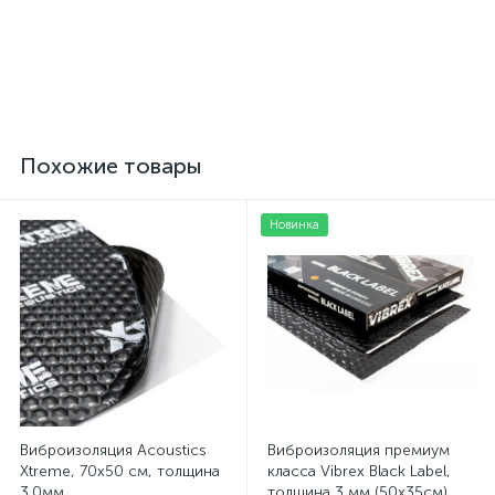
на поролоне и войлоке,
толщина 3мм, плотность
толщина 3мм, ширина
300 г/м2
165см, Турция
499 грн.
125 грн.
/пог. м
/шт
Похожие товары
Новинка
Виброизоляция Acoustics
Виброизоляция премиум
Xtreme, 70x50 см, толщина
класса Vibrex Black Label,
3.0мм
толщина 3 мм (50х35см)