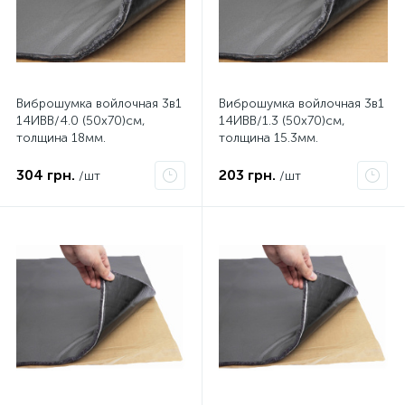
Виброшумка войлочная 3в1
Виброшумка войлочная 3в1
14ИВВ/4.0 (50х70)см,
14ИВВ/1.3 (50х70)см,
толщина 18мм.
толщина 15.3мм.
влагостойкая,
влагостойкая,
многослойная
многослойная
304 грн.
203 грн.
/шт
/шт