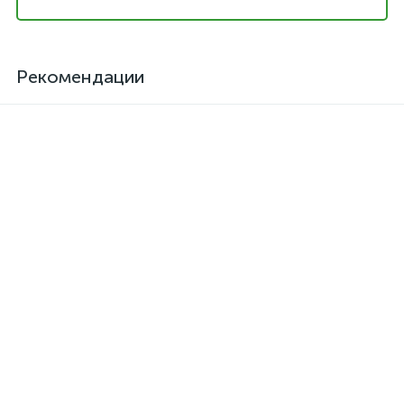
Рекомендации
Клей для кожзама
Активатор для термоклея
термостойкий SAR-06
Kendor, полиизоцианат
373 грн.
126 грн.
/шт
/шт