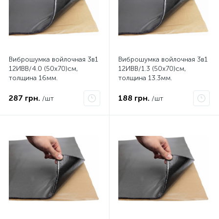
Виброшумка войлочная 3в1
Виброшумка войлочная 3в1
12ИВВ/4.0 (50х70)см,
12ИВВ/1.3 (50х70)см,
толщина 16мм.
толщина 13.3мм.
влагостойкая,
влагостойкая,
многослойная
многослойная
287 грн.
188 грн.
/шт
/шт