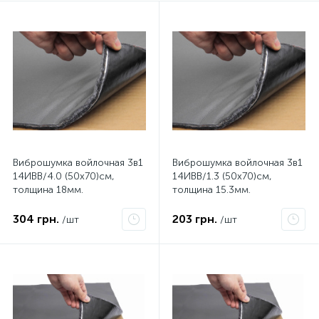
Виброшумка войлочная 3в1
Виброшумка войлочная 3в1
14ИВВ/4.0 (50х70)см,
14ИВВ/1.3 (50х70)см,
толщина 18мм.
толщина 15.3мм.
влагостойкая,
влагостойкая,
многослойная
многослойная
304 грн.
203 грн.
/шт
/шт