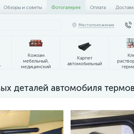
Обзоры и советы
Фотогалерея
Оплата
Доставк
Местоположение
я
Кожзам
Кл
Карпет
мебельный,
раство
автомобильный
т
медицинский
герм
вых деталей автомобиля термо