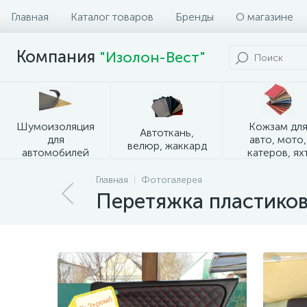
Главная
Каталог товаров
Бренды
О магазине
Компания
"Изолон-Вест"
Шумоизоляция
Кожзам дл
Автоткань,
для
авто, мото,
велюр, жаккард
автомобилей
катеров, ях
Главная
Фотогалерея
Перетяжка пластико