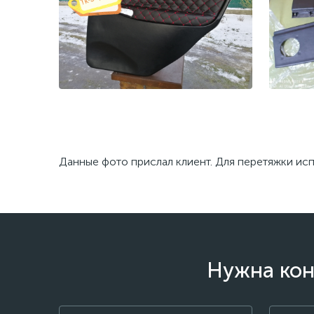
Фот
Каучуковый термовинил + кожзам
Данные фото прислал клиент. Для перетяжки ис
пласти
ромб
Нужна кон