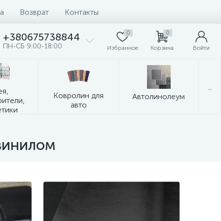
а
Возврат
Контакты
0
0
+380675738844
ПН-СБ 9:00-18:00
Избранное
Корзина
Войти
...
ея,
Ковролин для
Автолинолеум
рители,
авто
етики
винилом