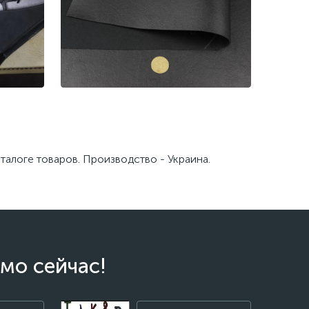
деталей
Термовинил черный для пластика
аталоге товаров. Производство - Украина.
винил
авто
мо сейчас!