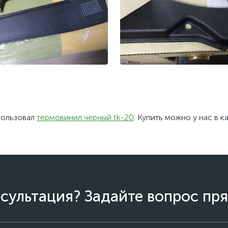
о результата обшивки
Перетяжка пластиковых 
пользовал
термовинил черный tk-20
. Купить можно у нас в к
ковых деталей автомобиля
авто. Материал - термо
термовенилом
сультация? Задайте вопрос пря