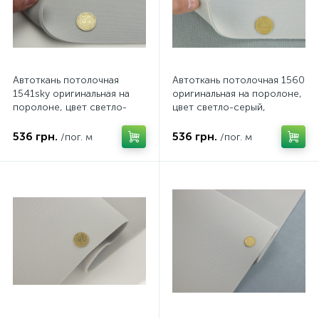
Автоткань потолочная
Автоткань потолочная 1560
1541sky оригинальная на
оригинальная на поролоне,
поролоне, цвет светло-
цвет светло-серый,
серый, толщина 3мм,
толщина 3мм, ширина
ширина 142см
155см
536 грн.
536 грн.
/пог. м
/пог. м