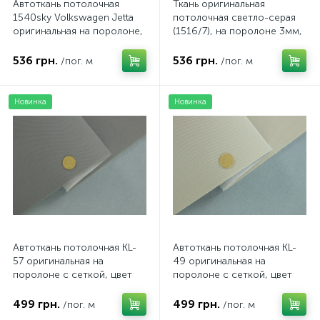
Автоткань потолочная
Ткань оригинальная
1540sky Volkswagen Jetta
потолочная светло-серая
оригинальная на поролоне,
(1516/7), на поролоне 3мм,
цвет светло-серый,
ширина 143см
толщина 3мм, ширина
536 грн.
536 грн.
/пог. м
/пог. м
154см
Новинка
Новинка
Автоткань потолочная KL-
Автоткань потолочная KL-
57 оригинальная на
49 оригинальная на
поролоне с сеткой, цвет
поролоне с сеткой, цвет
темно-серый, толщина 3мм
светло-бежевый, толщина
ширина 167см
3мм ширина 167см
499 грн.
499 грн.
/пог. м
/пог. м