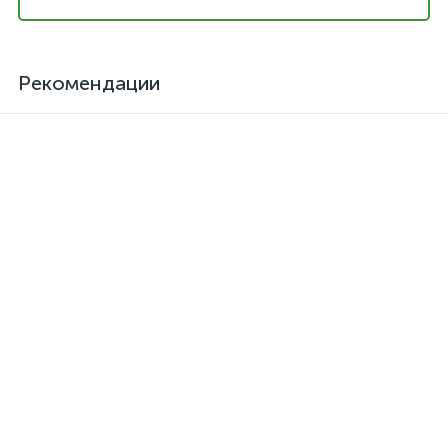
Рекомендации
Клей для кожзама
Активатор для термоклея
термостойкий SAR-06
Kendor, полиизоцианат
373 грн.
126 грн.
/шт
/шт