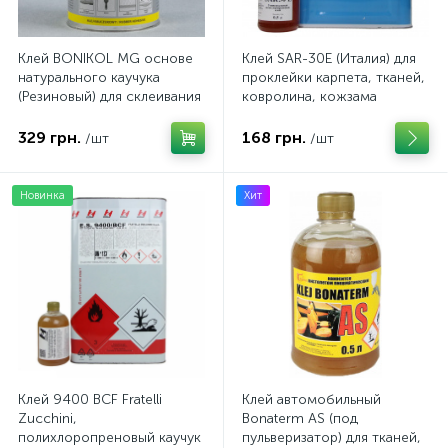
Клей BONIKOL MG основе
Клей SAR-30E (Италия) для
натурального каучука
проклейки карпета, тканей,
(Резиновый) для склеивания
ковролина, кожзама
тканей, резины, кожи. 0.7кг
329 грн.
168 грн.
/шт
/шт
Новинка
Хит
Клей 9400 BCF Fratelli
Клей автомобильный
Zucchini,
Bonaterm AS (под
полихлоропреновый каучук
пульверизатор) для тканей,