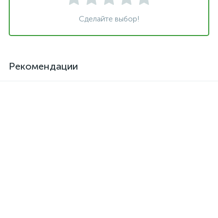
Сделайте выбор!
Рекомендации
Клей для кожзама
Активатор для термоклея
термостойкий SAR-06
Kendor, полиизоцианат