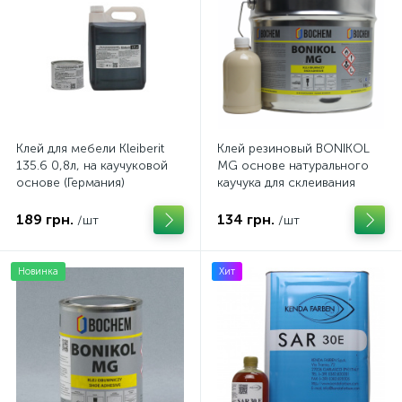
Клей для мебели Kleiberit
Клей резиновый BONIKOL
135.6 0,8л, на каучуковой
MG основе натурального
основе (Германия)
каучука для склеивания
тканей, резины, кожи (на
розлив)
189 грн.
134 грн.
/шт
/шт
Новинка
Хит