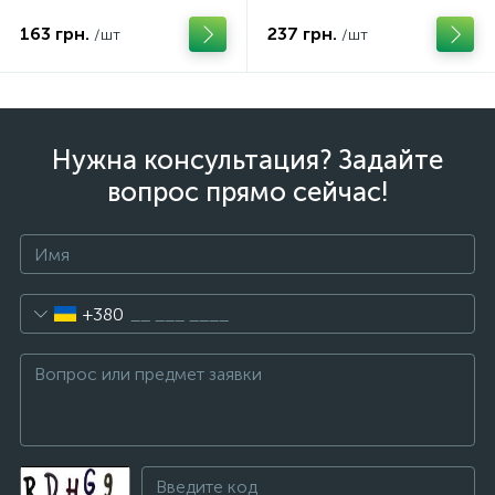
на основе органического
кожзамов, карпетов,
растворителя (Италия)
ковролинов. Польша
163 грн.
237 грн.
/шт
/шт
Нужна консультация? Задайте
вопрос прямо сейчас!
+380