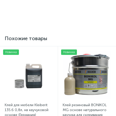
на поролоне и войлоке,
на поролоне и войлоке,
толщина 3мм, ширина
толщина 3мм, ширина
165см, Турция
167см, Турция
499 грн.
476 грн.
/пог. м
/пог. м
Похожие товары
Новинка
Новинка
Клей для мебели Kleiberit
Клей резиновый BONIKOL
135.6 0,8л, на каучуковой
MG основе натурального
основе (Германия)
каучука для склеивания