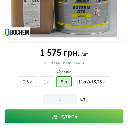
1 575 грн.
/шт
В наличии
мало
Объем
0.5 л
1 л
5 л
11кг/≈13,75 л
-
+
шт
Купить