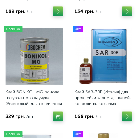
тканей, резины, кожи (на
розлив)
189 грн.
134 грн.
/шт
/шт
Новинка
Хит
Клей BONIKOL MG основе
Клей SAR-30E (Италия) для
натурального каучука
проклейки карпета, тканей,
(Резиновый) для склеивания
ковролина, кожзама
тканей, резины, кожи. 0.7кг
329 грн.
168 грн.
/шт
/шт
Новинка
Хит