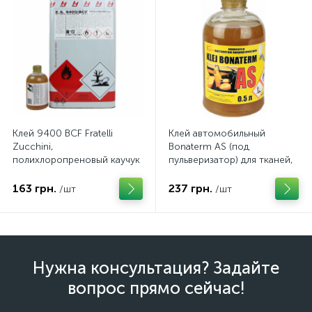
Клей 9400 BCF Fratelli
Клей автомобильный
Zucchini,
Bonaterm AS (под
полихлоропреновый каучук
пульверизатор) для тканей,
на основе органического
кожзамов, карпетов,
растворителя (Италия)
ковролинов. Польша
163 грн.
237 грн.
/шт
/шт
Нужна консультация? Задайте
вопрос прямо сейчас!