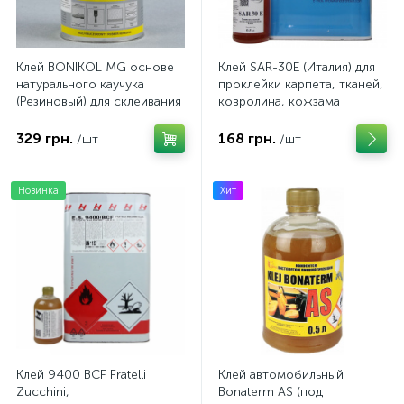
Клей BONIKOL MG основе
Клей SAR-30E (Италия) для
натурального каучука
проклейки карпета, тканей,
(Резиновый) для склеивания
ковролина, кожзама
тканей, резины, кожи. 0.7кг
329 грн.
168 грн.
/шт
/шт
Новинка
Хит
Клей 9400 BCF Fratelli
Клей автомобильный
Zucchini,
Bonaterm AS (под