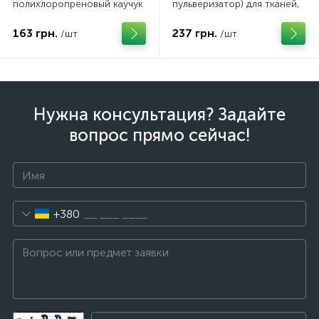
полихлоропреновый каучук
пульверизатор) для тканей,
на основе органического
кожзамов, карпетов,
растворителя (Италия)
ковролинов. Польша
163 грн.
237 грн.
/шт
/шт
Нужна консультация? Задайте
вопрос прямо сейчас!
+380