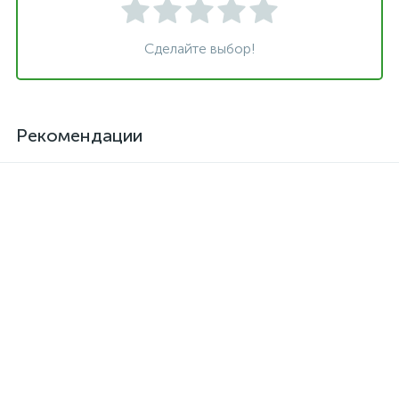
Сделайте выбор!
Рекомендации
Клей для кожзама
Активатор для термоклея
термостойкий SAR-06
Kendor, полиизоцианат