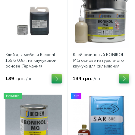
Клей для мебели Kleiberit
Клей резиновый BONIKOL
135.6 0,8л, на каучуковой
MG основе натурального
основе (Германия)
каучука для склеивания
тканей, резины, кожи (на
розлив)
189 грн.
134 грн.
/шт
/шт
Новинка
Хит