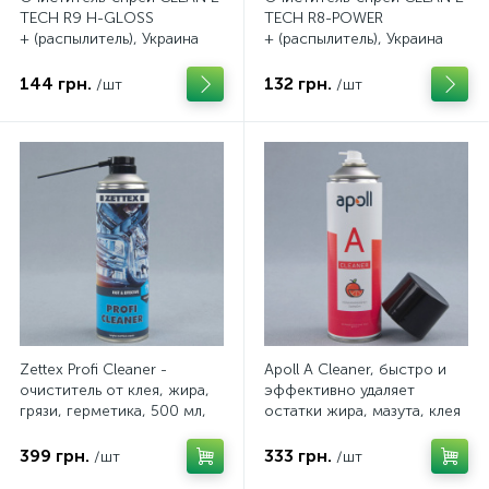
TECH R9 H-GLOSS
TECH R8-POWER
+ (распылитель), Украина
+ (распылитель), Украина
144 грн.
132 грн.
/шт
/шт
Zettex Profi Cleaner -
Apoll А Cleaner, быстро и
очиститель от клея, жира,
эффективно удаляет
грязи, герметика, 500 мл,
остатки жира, мазута, клея
Голландия
и краски, 500мл, Польша
399 грн.
333 грн.
/шт
/шт