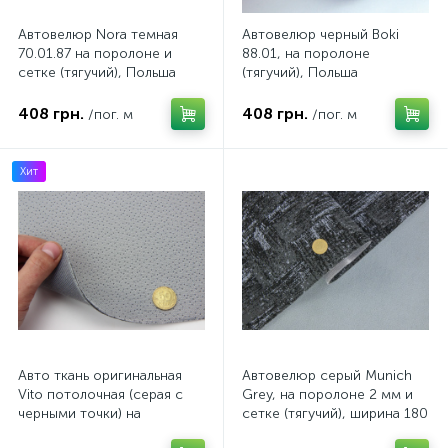
Автовелюр Nora темная
Автовелюр черный Boki
70.01.87 на поролоне и
88.01, на поролоне
сетке (тягучий), Польша
(тягучий), Польша
408 грн.
408 грн.
/пог. м
/пог. м
Хит
Авто ткань оригинальная
Автовелюр серый Munich
Vito потолочная (серая с
Grey, на поролоне 2 мм и
черными точки) на
сетке (тягучий), ширина 180
поролоне и сетке, ширина
см, Польша