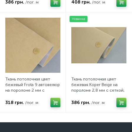
1.70м
386 грн.
408 грн.
/пог. м
/пог. м
Новинка
Ткань потолочная цвет
Ткань потолочная цвет
бежевый Frota 9 автовелюр
бежевая Koper Beige на
на поролоне 2 мм с
поролоне 2,8 мм с сеткой,
сеткой, ширина 1.50 метра
ширина 1.80 метра
318 грн.
386 грн.
/пог. м
/пог. м