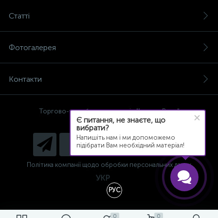
Статті
Фотогалерея
Контакти
Торгово-виробнича компанія "Ізолон-Вест"
Є питання, не знаєте, що
© 2003 - 2021 р.
вибрати?
Напишіть нам і ми допоможемо
підібрати Вам необхідний матеріал!
Політика компанії щодо обробки персональних даних
УКР
РУС
0
0