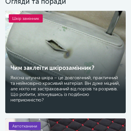
Огляди та поради
Перетяжка мебелі замінником
Для будь-яких речей
шкіри
Шкір замінник
Чим заклеїти шкірозамінник?
Якісна штучна шкіра – це довговічний, практичний
та неймовірно красивий матеріал. Він дуже міцний,
але ніхто не застрахований від порізів та розривів.
Що робити, зіткнувшись із подібною
неприємністю?
Автотканини