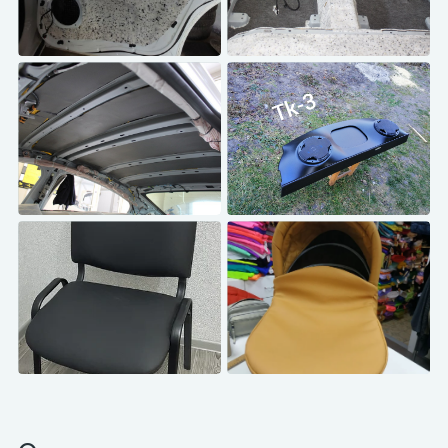
Шумоізоляція дверок
Шумка дна авто
Шумоізоляція дверок
Вібро-шумоізоляція дна
автомобіля Бібітоном
автомобіля
Шумка стелі авто
Каучуковий термовініл
Вібро, шумоізоляція стелі
Перетяжка акустичної полки
автомобіля
Шкірзамінник
Еко, вініл шкіра