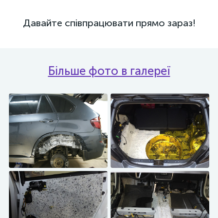
Давайте співпрацювати прямо зараз!
Більше фото в галереї
Шумка арок авто
Шумоізоляція багажника
Обезшумка автомобільних
Шари вібро і шумоізоляції
арок
багажника