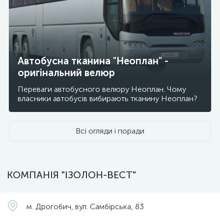
Автобусна тканина "Неоплан" -
оригінальний велюр
Переваги автобусного велюру Неоплан. Чому
власники автобусів вибирають тканину Неоплан?
Всі огляди і поради
КОМПАНІЯ "ІЗОЛОН-ВЕСТ"
м. Дрогобич, вул. Самбірська, 83