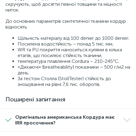
скручують, щоб досягти певної товщини та міцності
ниток.
До основних параметрів синтетичної тканини кордур
відносять:
Щільність матеріалу від 100 denier до 1000 denier;
Посилена водостійкість – понад 5 тис. мм;
WR та PU покриття наноситься кулями в кілька
етапів, що посилює стійкість тканини;
температура плавлення Cordura – 210-245°C;
«Дихаючі» (breatheability) показники – 500 г/м2 на
день;
За тестом Столла (StollTester) стійкість до
зношування на рівні 7,6 тис. оборотів.
Поширені запитання
Оригінальна американська Кордура має
IRR просочення?