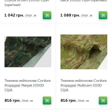
Coyote Brown 1000D США
Black 1000D США (оригінал)
(оригінал)
1 042 грн.
1 088 грн.
/пог. м
/пог. м
Тканина нейлонова Cordura
Тканина нейлонова Cordura
(Кордура) Marpat 1000D
(Кордура) Multicam 500D
США
США
816 грн.
816 грн.
/пог. м
/пог. м