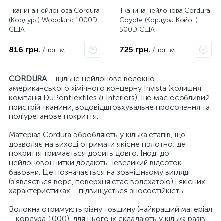
Тканина нейлонова Cordura
Тканина нейлонова Cordura
(Кордура) Woodland 1000D
Coyote (Кордура Койот)
США
500D США
816 грн.
725 грн.
/пог. м
/пог. м
CORDURA
– щільне нейлонове волокно
американського хімічного концерну Invista (колишня
компанія DuPontTextiles & Interiors), що має особливий
пристрій тканини, водовідштовхувальне просочення та
поліуретанове покриття.
Матеріал Cordura обробляють у кілька етапів, що
дозволяє на виході отримати якісне полотно, де
покриття тримається досить довго. Іноді до
нейлонової нитки додають невеликий відсоток
бавовни. Це позначається на зовнішньому вигляді
(з'являється ворс, поверхня стає волохатою) і якісних
характеристиках – підвищується зносостійкість.
Волокна отримують різну товщину (найкращий матеріал
– кордура 1000), для цього їх складають у кілька разів,