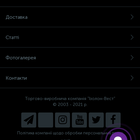
Доставка
Статті
Фотогалерея
Контакти
Торгово-виробнича компанія "Ізолон-Вест"
Є питання, не знаєте, що
© 2003 - 2021 р.
вибрати?
Напишіть нам і ми допоможемо
підібрати Вам необхідний матеріал!
Політика компанії щодо обробки персональних даних