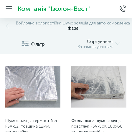
Компанія "Ізолон-Вест"
Войлочна вологостійка шумоізоляція для авто самоклейка
ФСВ
Сортування
Фільтр
За замовчуванням
Шумоізоляція термостійка
Фольгована шумоізоляція
FSV-12, товщина 12мм,
повстяна FSV-50K 100х60
самоклейка
см, вологостійка,