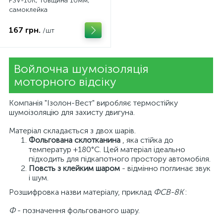
FSV-10K, товщина 10мм,
самоклейка
167 грн.
/шт
Войлочна шумоізоляція
моторного відсіку
Компанія "Ізолон-Вест" виробляє термостійку
шумоізоляцію для захисту двигуна.
Матеріал складається з двох шарів.
Фольгована склотканина
, яка стійка до
температур +180°C. Цей матеріал ідеально
підходить для підкапотного простору автомобіля.
Повсть з клейким шаром
- відмінно поглинає звук
і шум.
Розшифровка назви матеріалу, приклад
ФСВ-8К
:
Ф
- позначення фольгованого шару.