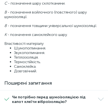
С
- позначення шару склотканини.
В
- позначення войлочного (повстяного) шару
шумоізоляції.
8
- позначення товщини універсальної шумоізоляції.
К
- позначення самоклейкого шару.
Властивості матеріалу
Шумопоглинання.
Звукопоглинання.
Теплоізоляція.
Термостійкість.
Самоклейка.
Довговічний.
Поширені запитання
Чи потрібно перед шумоізоляцією під
капот клеїти віброізоляцію?