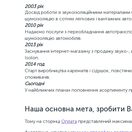
2003 рік
Досвід роботи зі звукоізоляційними матеріалами 
шумоізоляцію в сотнях легкових і вантажних авто,
2010 рік
Надаємо послуги з переобладнання автотранспор
шумоізоляцію автомобілів.
2013 рік
Заснування інтернет-магазину з продажу звуко-, 
Isolon.
2014 год
Старт виробництва карематів і сідушок, повстяних
споживачів.
Сьогодні
У найближчих планах поповнення асортименту прод
Наша основна мета, зробити В
Тому на сторінці
Оплата
представлений максимал