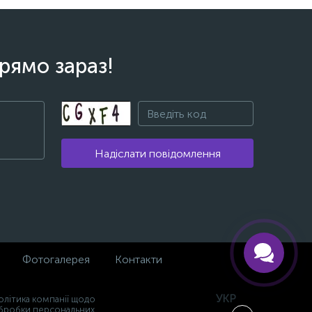
рямо зараз!
Надіслати повідомлення
Фотогалерея
Контакти
УКР
олітика компанії щодо
бробки персональних