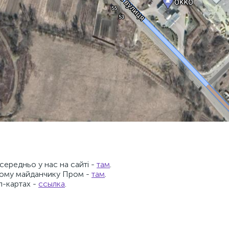
ередньо у нас на сайті -
там
.
вому майданчику Пром -
там
.
л-картах -
ссылка
.