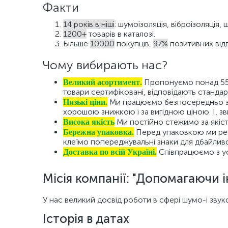
Факти
14 років в ніші
: шумоізоляція, віброізоляція, 
1200+
товарів в каталозі.
Більше
10000
покупців,
97%
позитивних відг
Чому вибирають нас?
Великий асортимент.
Пропонуємо понад 550 
товари сертифіковані, відповідають стандар
Низькі ціни.
Ми працюємо безпосередньо з з
хорошою знижкою і за вигідною ціною. І, з
Висока якість
Ми постійно стежимо за якістю
Бережна упаковка.
Перед упаковкою ми рете
клеїмо попереджувальні знаки для дбайливо
Доставка по всій Україні.
Співпрацюємо з ус
Місія компанії: "Допомагаючи 
У нас великий досвід роботи в сфері шумо-і звуко
Історія в датах