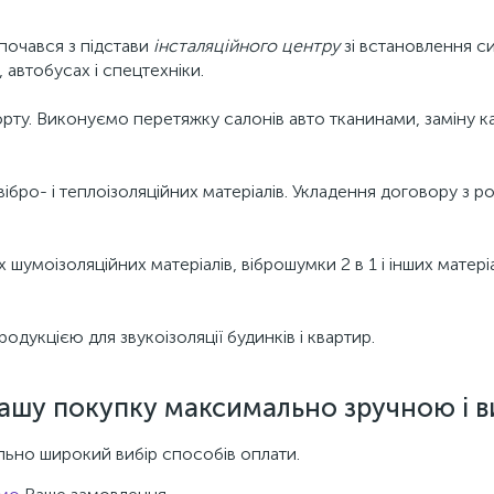
почався з підстави
інсталяційного центру
зі встановлення си
 автобусах і спецтехніки.
ту. Виконуємо перетяжку салонів авто тканинами, заміну ка
вібро- і теплоізоляційних матеріалів. Укладення договору з 
 шумоізоляційних матеріалів, віброшумки 2 в 1 і інших матері
укцією для звукоізоляції будинків і квартир.
ашу покупку максимально зручною і в
ьно широкий вибір способів оплати.