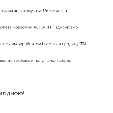
гналізації і автомузики. Ми виконали
рпета, ковроліну, АВТОЛІНІЇ, здійснюємо
російським виробником і поставки продукції ТМ
алів, які завоювали популярність серед
игідною!