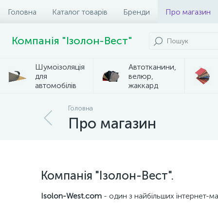
Головна
Каталог товарів
Бренди
Про магазин
Компанія "Ізолон-Вест"
Шумоізоляція
Автотканини,
для
велюр,
автомобілів
жаккард
Головна
Про магазин
Компанія "Ізолон-Вест".
Isolon-West.com
- один з найбільших інтернет-ма