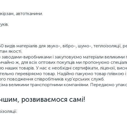
шкірзам, автотканини.
уків.
видів матеріалів для звуко-, вібро-, шумо-, теплоізоляції,
там якості.
аводами-виробниками і закуповуємо матеріали великими па
вичайно ж, для всіх оптових покупців ми пропонуємо спеціал
 наших товарів. У нас є необхідні сертифікати, ліцензії, вис
льно перевіряємо товар. Надійно пакуємо товар плівкою і
го поводження співробітників кур'єрських служб.
іма великими транспортними компаніями. Передаємо упаков
іншим, розвиваємося самі!
ізоляції.