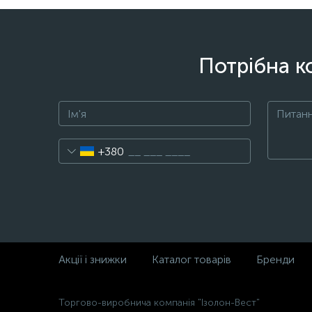
Потрібна к
+380
Акції і знижки
Каталог товарів
Бренди
Торгово-виробнича компанія "Ізолон-Вест"