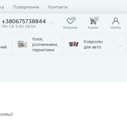
ка
Повернення
Контакти
0
0
+380675738844
ПН-СБ 9:00-18:00
Вибране
Кошик
Увійти
Клея,
Ковролін
розчинники,
...
ний
для авто
герметики
оляції
.