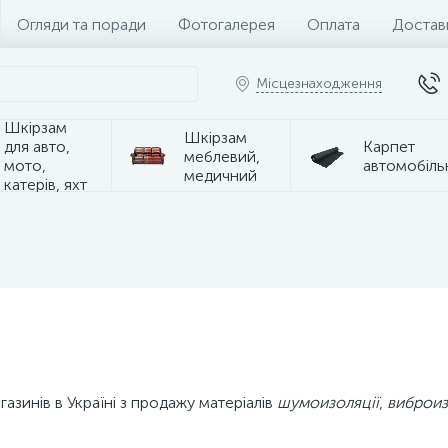
Огляди та поради
Фотогалерея
Оплата
Достав
Місцезнаходження
Шкірзам
Шкірзам
для авто,
Карпет
меблевий,
мото,
автомобіль
медичний
катерів, яхт
газинів в Україні з продажу матеріалів
шумоизоляції
,
виброиз