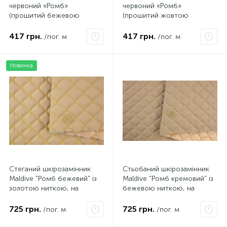
червоний «Ромб»
червоний «Ромб»
(прошитий бежевою
(прошитий жовтою
ниткою) дубльований
ниткою) дубльований
синтепоном і флізеліном,
синтепоном і флізеліном,
417 грн.
417 грн.
/пог. м
/пог. м
ширина 135см
ширина 135см
Новинка
Стеганий шкірозамінник
Стьобаний шкірозамінник
Maldive "Ромб бежевий" із
Maldive "Ромб кремовий" із
золотою ниткою, на
бежевою ниткою, на
поролоні 7мм, флізеліні,
поролоні 7мм, флізеліні,
ширина 1,35м Туреччина
ширина 1,35м Туреччина
725 грн.
725 грн.
/пог. м
/пог. м