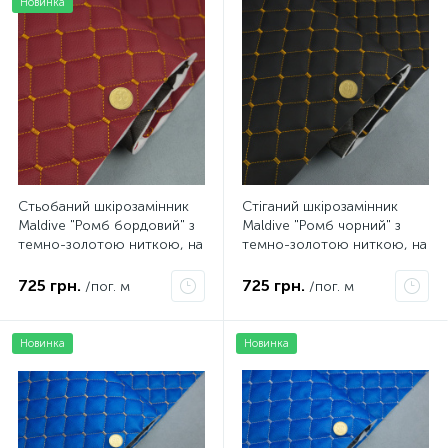
Новинка
Стьобаний шкірозамінник
Стіганий шкірозамінник
Maldive "Ромб бордовий" з
Maldive "Ромб чорний" з
темно-золотою ниткою, на
темно-золотою ниткою, на
поролоні 8мм, флізеліні,
поролоні 7мм, флізеліні,
ширина 1,35м Туреччина
ширина 1,35м Туреччина
725 грн.
725 грн.
/пог. м
/пог. м
Новинка
Новинка