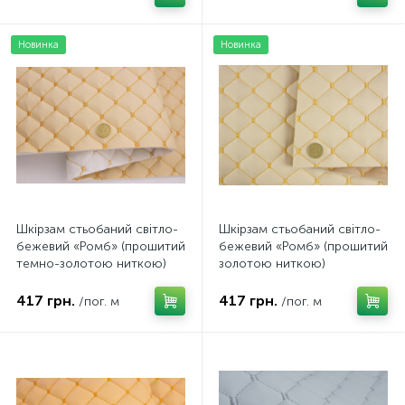
Новинка
Новинка
Шкірзам стьобаний світло-
Шкірзам стьобаний світло-
бежевий «Ромб» (прошитий
бежевий «Ромб» (прошитий
темно-золотою ниткою)
золотою ниткою)
дубльований синтепоном і
дубльований синтепоном і
флізеліном, ширина 1,35м
флізеліном, ширина 1,35м
417 грн.
417 грн.
/пог. м
/пог. м