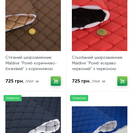
Стіганий шкірозамінник
Стьобаний шкірозамінник
Maldive "Ромб коричнево-
Maldive "Ромб яскраво
бежевий" з коричневою
червоний" з червоною
ниткою, на поролоні 7мм,
ниткою, на поролоні 8мм,
ширина 1,35м Туреччина
флізеліні, ширина 1,35м
725 грн.
725 грн.
/пог. м
/пог. м
Туреччина
Новинка
Новинка