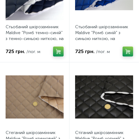
Стьобаний шкірозамінник
Стьобаний шкірозамінник
Maldive "Ромб темно-синій"
Maldive "Ромб синій" з
з темно-синьою ниткою, на
синьою ниткою, на
поролоні 8мм, флізеліні,
поролоні 8мм, флізеліні,
ширина 1,35м Туреччина
ширина 1,35м Туреччина
725 грн.
725 грн.
/пог. м
/пог. м
Стеганий шкірозамінник
Стіганий шкірозамінник
Maldive "Ромб кремовий" з
Maldive "Ромб чорний" з