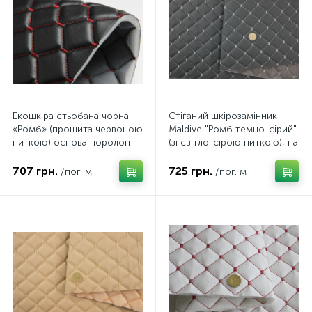
Екошкіра стьобана чорна
Стіганий шкірозамінник
«Ромб» (прошита червоною
Maldive "Ромб темно-сірий"
ниткою) основа поролон
(зі світло-сірою ниткою), на
8мм, ширина 135см
поролоні та флізеліні 7мм,
ширина 1,35м Туреччина
707 грн.
725 грн.
/пог. м
/пог. м