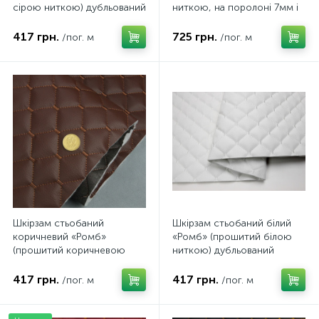
сірою ниткою) дубльований
ниткою, на поролоні 7мм і
синтепоном і флізеліном,
флізелін, ширина 1,35 м
ширина 1,35м
Туреччина
417 грн.
725 грн.
/пог. м
/пог. м
Шкірзам стьобаний
Шкірзам стьобаний білий
коричневий «Ромб»
«Ромб» (прошитий білою
(прошитий коричневою
ниткою) дубльований
ниткою) дубльований
синтепоном і флізеліном,
синтепоном і флізеліном,
ширина 1,35м
417 грн.
417 грн.
/пог. м
/пог. м
ширина 1,35м