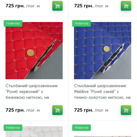
Туреччина
Туреччина
725 грн.
725 грн.
/пог. м
/пог. м
Новинка
Новинка
Стьобаний шкірозамінник
Стьобаний шкірозамінник
"Ромб червоний" з
Maldive "Ромб синій" з
бежевою ниткою, на
темно-золотою ниткою, на
поролоні 7мм, флізеліні,
поролоні 7мм, флізеліні,
ширина 1,35м Туреччина
ширина 1,35м Туреччина
725 грн.
725 грн.
/пог. м
/пог. м
Новинка
Новинка