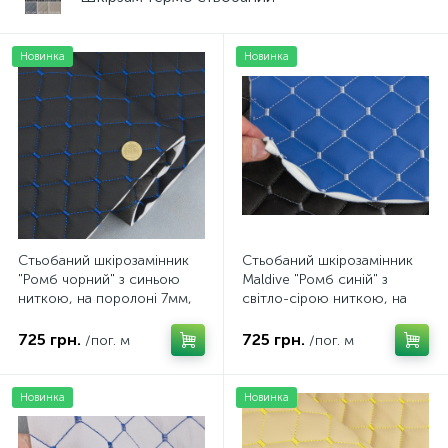
Новинка
Новинка
Стьобаний шкірозамінник
Стьобаний шкірозамінник
"Ромб чорний" з синьою
Maldive "Ромб синій" з
ниткою, на поролоні 7мм,
світло-сірою ниткою, на
флізеліні, ширина 1,35м
поролоні 7мм, флізеліні,
Туреччина
ширина 1,35м Туреччина
725 грн.
725 грн.
/пог. м
/пог. м
Новинка
Новинка