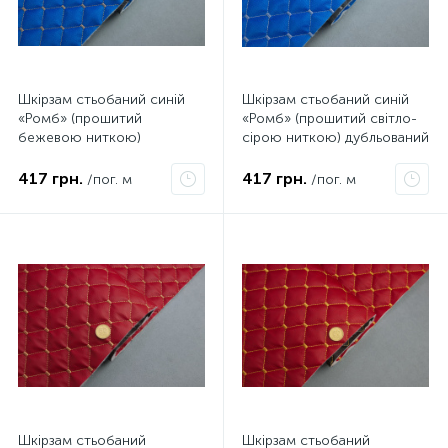
Шкірзам стьобаний синій
Шкірзам стьобаний синій
«Ромб» (прошитий
«Ромб» (прошитий світло-
бежевою ниткою)
сірою ниткою) дубльований
дубльований синтепоном і
синтепоном і флізеліном,
флізеліном, ширина 135см
ширина 135см
417 грн.
417 грн.
/пог. м
/пог. м
Шкірзам стьобаний
Шкірзам стьобаний