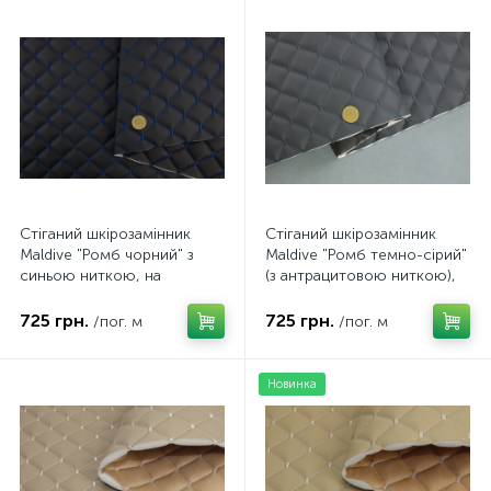
Стіганий шкірозамінник
Стіганий шкірозамінник
Maldive "Ромб чорний" з
Maldive "Ромб темно-сірий"
синьою ниткою, на
(з антрацитовою ниткою),
поролоні 7мм, флізеліні,
на поролоні та флізеліні
ширина 1,35м Туреччина
7мм, ширина 1,35м
725 грн.
725 грн.
/пог. м
/пог. м
Туреччина
Новинка