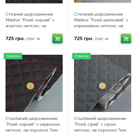
Стіганий шкірозамінник
Стеганий шкірозамінник
Maldive "Ромб чорний" з
Maldive "Ромб кремовий" з
жовтою ниткою, на
коричневою ниткою, на
поролоні 7мм, флізеліні,
поролоні 7мм, флізеліні,
ширина 1,35м Туреччина
ширина 1,35м Туреччина
725 грн.
725 грн.
/пог. м
/пог. м
Новинка
Новинка
Стьобаний шкірозамінник
Стьобаний шкірозамінник
"Ромб чорний" з червоною
"Ромб сірий" з сірою
ниткою, на поролоні 7мм,
ниткою, на поролоні 7мм,
флізеліні, ширина 1,35м
флізеліні, ширина 1,35м