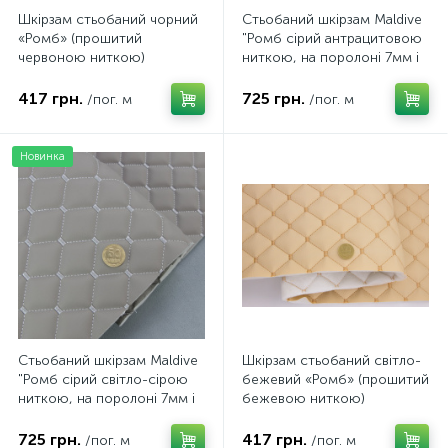
Шкірзам стьобаний чорний
Стьобаний шкірзам Maldive
«Ромб» (прошитий
"Ромб сірий антрацитовою
червоною ниткою)
ниткою, на поролоні 7мм і
дубльований синтепоном і
флізелін, ширина 1,35 м
флізеліном, ширина 1,35м
Туреччина
417 грн.
725 грн.
/пог. м
/пог. м
Новинка
Стьобаний шкірзам Maldive
Шкірзам стьобаний світло-
"Ромб сірий світло-сірою
бежевий «Ромб» (прошитий
ниткою, на поролоні 7мм і
бежевою ниткою)
флізелін, ширина 1,35 м
дубльований синтепоном і
Туреччина
флізеліном, ширина 1,35м
725 грн.
417 грн.
/пог. м
/пог. м