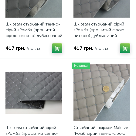
Шкірзам стьобаний темно-
Шкірзам стьобаний сірий
сірий «Ромб» (прошитий
«Ромб» (прошитий сірою
сірою ниткою) дубльований
ниткою) дубльований
синтепоном і флізеліном,
синтепоном і флізеліном,
ширина 1,35м
ширина 1,35м
417 грн.
417 грн.
/пог. м
/пог. м
Новинка
Шкірзам стьобаний сірий
Стьобаний шкірзам Maldive
«Ромб» (прошитий світло-
"Ромб сірий темно-сірою