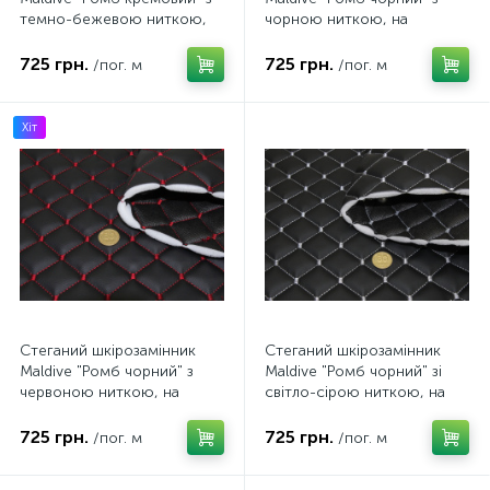
темно-бежевою ниткою,
чорною ниткою, на
на поролоні 7мм, флізеліні,
поролоні 7мм, флізеліні,
ширина 1,35м Туреччина
ширина 1,35м Туреччина
725 грн.
725 грн.
/пог. м
/пог. м
Хіт
Стеганий шкірозамінник
Стеганий шкірозамінник
Maldive "Ромб чорний" з
Maldive "Ромб чорний" зі
червоною ниткою, на
світло-сірою ниткою, на
поролоні 7мм, ширина
поролоні 7мм, флізеліні,
1,35м Туреччина
ширина 1,35м Туреччина
725 грн.
725 грн.
/пог. м
/пог. м