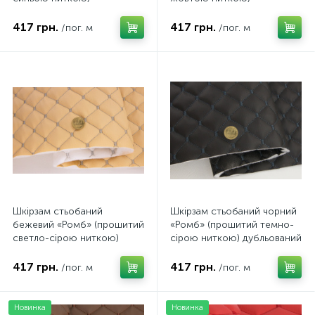
дубльований синтепоном і
дубльований синтепоном і
флізеліном, ширина 135см
флізеліном, ширина 135см
417 грн.
417 грн.
/пог. м
/пог. м
Шкірзам стьобаний
Шкірзам стьобаний чорний
бежевий «Ромб» (прошитий
«Ромб» (прошитий темно-
светло-сірою ниткою)
сірою ниткою) дубльований
дубльований синтепоном і
синтепоном і флізеліном,
флізеліном, ширина 135см
ширина 1,35м
417 грн.
417 грн.
/пог. м
/пог. м
Новинка
Новинка