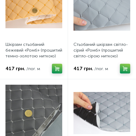
Шкірзам стьобаний
Стьобаний шкірзам світло-
бежевий «Ромб» (прошитий
сірий «Ромб» (прошитий
темно-золотою ниткою)
світло-сірою ниткою)
дубльований синтепоном і
дубльований синтепоном і
флізеліном, ширина 1,35м
флізеліном, ширина 1,35м
417 грн.
417 грн.
/пог. м
/пог. м