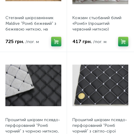
Стеганий шкірозамінник
Кожзам стьобаний білий
Maldive "Ромб бежевий" з
«Ромб» (прошитий
бежевою ниткою, на
червоний ниткою)
поролоні 7мм, флізеліні,
дубльований синтепоном
ширина 1,35м Туреччина
та флізеліном, ширина
725 грн.
417 грн.
/пог. м
/пог. м
1,35м
Прошитий шкірзам псевдо-
Прошитий шкірзам псевдо-
перфорований "Ромб
перфорований "Ромб
чорний" з чорною ниткою,
чорний" з світло-сірої