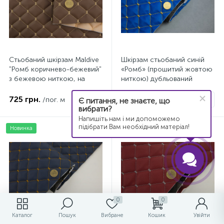
Стьобаний шкірзам Maldive
Шкірзам стьобаний синій
"Ромб коричнево-бежевий"
«Ромб» (прошитий жовтою
з бежевою ниткою, на
ниткою) дубльований
поролоні 7мм, ширина
синтепоном і флізеліном,
1,35м Туреччина
ширина 135см
725 грн.
417 грн.
/пог. м
/пог. м
Є питання, не знаєте, що
вибрати?
Напишіть нам і ми допоможемо
підібрати Вам необхідний матеріал!
Новинка
Новинка
0
0
Каталог
Пошук
Вибране
Кошик
Увійти