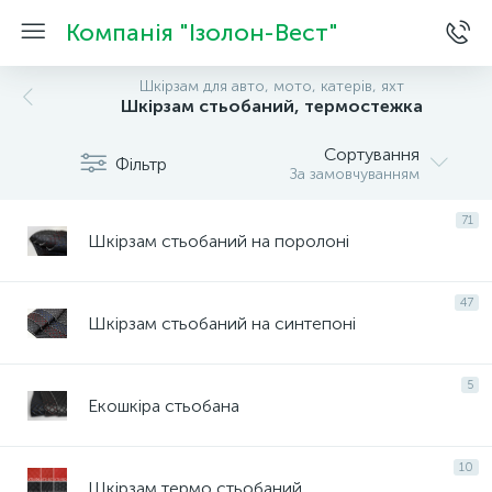
Компанія "Ізолон-Вест"
Шкірзам для авто, мото, катерів, яхт
Шкірзам стьобаний, термостежка
Сортування
Фільтр
За замовчуванням
71
Шкірзам стьобаний на поролоні
47
Шкірзам стьобаний на синтепоні
5
Екошкіра стьобана
10
Шкірзам термо стьобаний