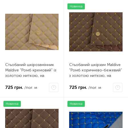
Новинка
Стьобаний шкірозамінник
Стьобаний шкірзам Maldive
Maldive "Ромб кремовий" із
"Ромб коричнево-бежевий"
золотою ниткою, на
з золотою ниткою, на
поролоні 7мм, флізеліні,
поролоні 7мм, ширина
шир.1,35м Туреччина
1,35м Туреччина
725 грн.
725 грн.
/пог. м
/пог. м
Новинка
Новинка