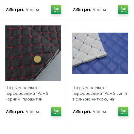
на поролоні 7мм, ширина
ниткою, на поролоні 7мм,
1,35м., Туреччина
ширина 1,35м., Туреччина
725 грн.
725 грн.
/пог. м
/пог. м
Шкірзам псевдо-
Шкірзам псевдо-
перфорований "Ромб
перфорований "Ромб синій"
чорний" прошитий
з синьою ниткою, на
червоною ниткою, на
поролоні 7мм, ширина
поролоні 7мм, ширина
1,35м., Туреччина
725 грн.
725 грн.
/пог. м
/пог. м
1,35м., Туреччина