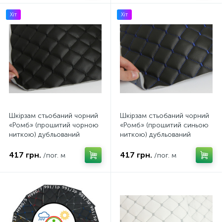
Хіт
Хіт
Шкірзам стьобаний чорний
Шкірзам стьобаний чорний
«Ромб» (прошитий чорною
«Ромб» (прошитий синьою
ниткою) дубльований
ниткою) дубльований
синтепоном і флізеліном,
синтепоном і флізеліном,
ширина 1,35м
ширина 1,35м
417 грн.
417 грн.
/пог. м
/пог. м