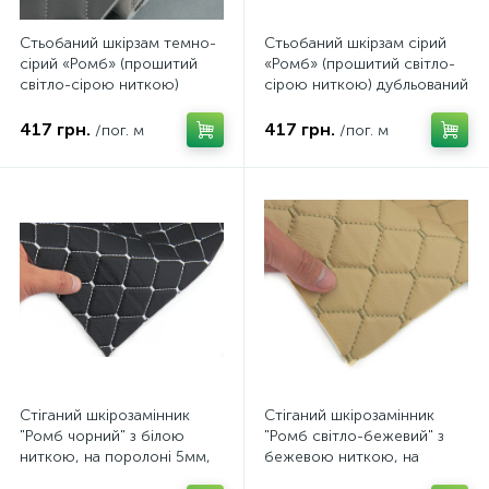
Стьобаний шкірзам темно-
Стьобаний шкірзам сірий
сірий «Ромб» (прошитий
«Ромб» (прошитий світло-
світло-сірою ниткою)
сірою ниткою) дубльований
дубльований синтепоном і
синтепоном і флізеліном,
флізеліном, ширина 1,35м
ширина 1,35м
417 грн.
417 грн.
/пог. м
/пог. м
Стіганий шкірозамінник
Стіганий шкірозамінник
"Ромб чорний" з білою
"Ромб світло-бежевий" з
ниткою, на поролоні 5мм,
бежевою ниткою, на
флізеліні, ширина 1,37м
поролоні 5мм, флізеліні,