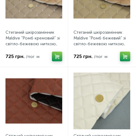
Стеганий шкірозамінник
Стеганий шкірозамінник
Maldive "Ромб кремовий" зі
Maldive "Ромб бежевий" зі
світло-бежевою ниткою,
світло-бежевою ниткою,
на поролоні 7мм, флізеліні,
на поролоні 7мм, флізеліні,
ширина 1,35м Туреччина
ширина 1,35м Туреччина
725 грн.
725 грн.
/пог. м
/пог. м
Стіганий шкірозамінник
Стіганий шкірозамінник