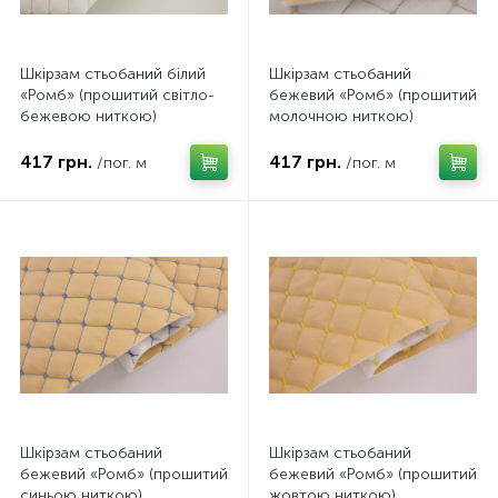
Шкірзам стьобаний білий
Шкірзам стьобаний
«Ромб» (прошитий світло-
бежевий «Ромб» (прошитий
бежевою ниткою)
молочною ниткою)
дубльований синтепоном і
дубльований синтепоном і
флізеліном, ширина 135см
флізеліном, ширина 135см
417 грн.
417 грн.
/пог. м
/пог. м
Шкірзам стьобаний
Шкірзам стьобаний
бежевий «Ромб» (прошитий
бежевий «Ромб» (прошитий
синьою ниткою)
жовтою ниткою)