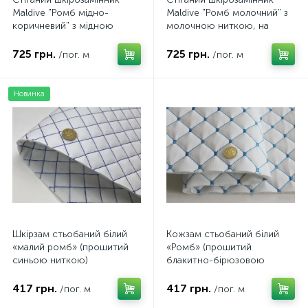
Maldive "Ромб мідно-
Maldive "Ромб молочний" з
коричневий" з мідною
молочною ниткою, на
ниткою, на поролоні 7мм,
поролоні 7мм, ширина
ширина 1,3м Туреччина
1,35м Туреччина
725 грн.
725 грн.
/пог. м
/пог. м
Новинка
Шкірзам стьобаний білий
Кожзам стьобаний білий
«малий ромб» (прошитий
«Ромб» (прошитий
синьою ниткою)
блакитно-бірюзовою
дубльований синтепоном
ниткою) дубльований
та флізеліном, ширина
синтепоном та флізеліном,
417 грн.
417 грн.
/пог. м
/пог. м
1,35м
ширина 1,35м