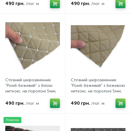
Туреччина
ширина 1,37м Туреччина
490 грн.
490 грн.
/пог. м
/пог. м
Стіганий шкірозамінник
Стіганий шкірозамінник
"Ромб бежевий" з білою
"Ромб бежевий" з бежевою
ниткою, на поролоні 5мм,
ниткою, на поролоні 5мм,
флізеліні, ширина 1,37м
флізеліні, ширина 1,37м
Туреччина
Туреччина
490 грн.
490 грн.
/пог. м
/пог. м
Новинка