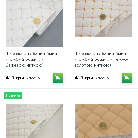
Шкірзам стьобаний білий
Шкірзам стьобаний білий
«Ромб» (прошитий
«Ромб» (прошитий темно-
бежевою ниткою)
золотою ниткою)
дубльований синтепоном і
дубльований синтепоном і
флізеліном, ширина 135см
флізеліном, ширина 135см
417 грн.
417 грн.
/пог. м
/пог. м
Новинка