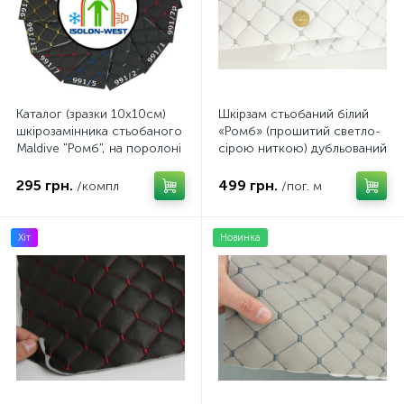
Каталог (зразки 10х10см)
Шкірзам стьобаний білий
шкірозамінника стьобаного
«Ромб» (прошитий светло-
Maldive "Ромб", на поролоні
сірою ниткою) дубльований
7мм, флізеліні, Туреччина
синтепоном і флізеліном,
ширина 1,35 м
295 грн.
499 грн.
/компл
/пог. м
Хіт
Новинка