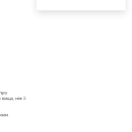
 про
 вища, ніж її
цним