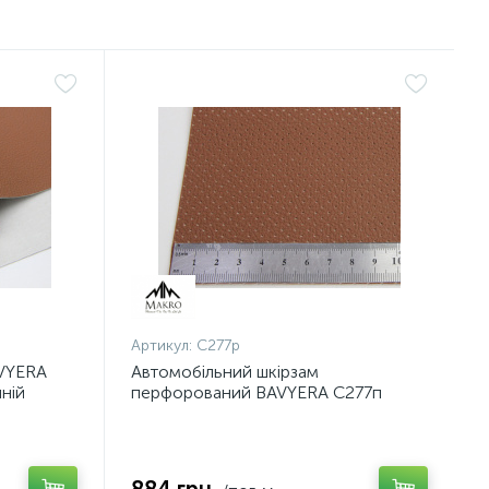
Артикул:
С277p
AVYERA
Автомобільний шкірзам
нній
перфорований BAVYERA С277п
реччина
рудий (taba) на тканинній основі
(ширина 1,40 м) Туреччина