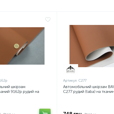
162p
Артикул:
С277
льний шкірзам
Автомобільний шкірзам B
аний 9162p рудий на
С277 рудий (taba) на ткани
 основі (ширина 1,40 м)
основі (ширина 1,40 м) Ту
а