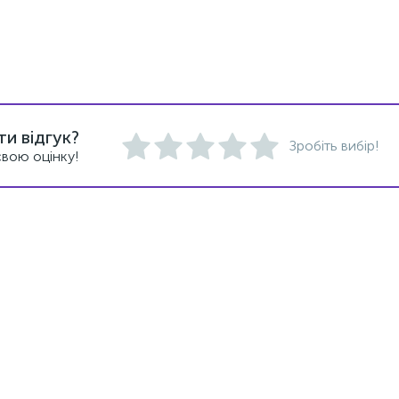
и відгук?
Зробіть вибір!
вою оцінку!
Новинка