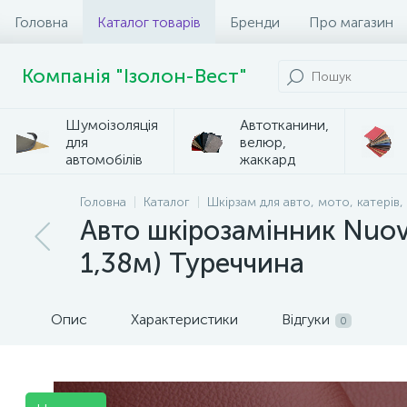
Головна
Каталог товарів
Бренди
Про магазин
Компанія "Ізолон-Вест"
Шумоізоляція
Автотканини,
для
велюр,
автомобілів
жаккард
Головна
Каталог
Шкірзам для авто, мото, катерів,
Авто шкірозамінник Nuov
1,38м) Туреччина
Опис
Характеристики
Відгуки
0