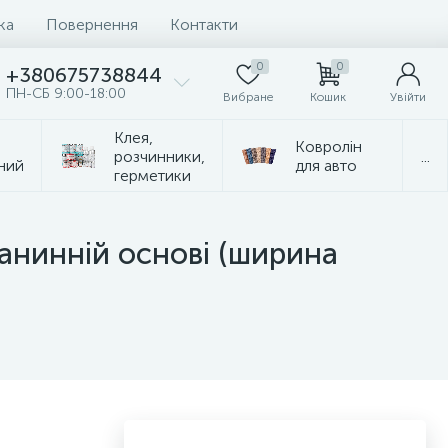
ка
Повернення
Контакти
0
0
+380675738844
ПН-СБ 9:00-18:00
Вибране
Кошик
Увійти
Клея,
Ковролін
розчинники,
...
ний
для авто
герметики
канинній основі (ширина