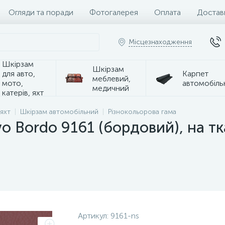
Огляди та поради
Фотогалерея
Оплата
Достав
Місцезнаходження
Шкірзам
Шкірзам
для авто,
Карпет
меблевий,
мото,
автомобіль
медичний
катерів, яхт
 яхт
Шкірзам автомобільний
Різнокольорова гама
o Bordo 9161 (бордовий), на т
Артикул:
9161-ns