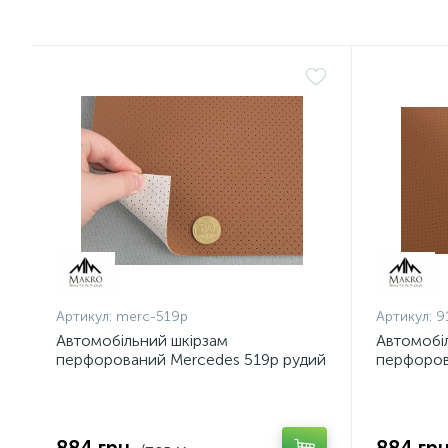
Артикул:
merc-519p
Артикул:
9
Автомобільний шкірзам
Автомобі
перфорований Mercedes 519p рудий
перфоров
на тканинній основі (ширина 1,40 м)
тканинній
Туреччина
Туреччин