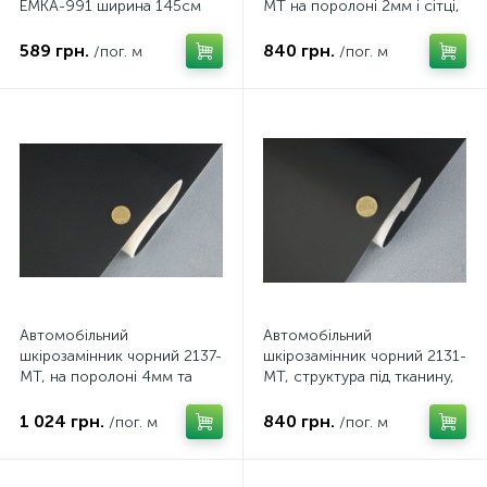
EMKA-991 ширина 145см
MT на поролоні 2мм і сітці,
ширина 145см
589 грн.
840 грн.
/пог. м
/пог. м
Автомобільний
Автомобільний
шкірозамінник чорний 2137-
шкірозамінник чорний 2131-
MT, на поролоні 4мм та
MT, структура під тканину,
сітці, ширина 160см
на тканинній основі,
ширина 150см
1 024 грн.
840 грн.
/пог. м
/пог. м