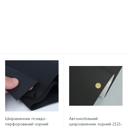
Автоткань самоклейка
Нитка POLYART (ПоліАРТ)
Антара, цвет черный, на
N30 колір 3709 світло-
поролоне и сетке, толщина
зелений, довжина 2500м
4мм, лист, Турция
234 грн.
299 грн.
/лист
/боб
Шкірзамінник псевдо-
Автомобільний
перфорований чорний
шкірозамінник чорний 2121-