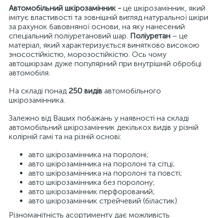
Автомобільний шкірозамінник -
це шкірозамінник, який
імітує властивості та зовнішній вигляд натуральної шкіри
за рахунок бавовняної основи, на яку нанесений
спеціальний поліуретановий шар.
Поліуретан
– це
матеріал, який характеризується винятково високою
зносостійкістю, морозостійкістю. Ось чому
автошкірзам дуже популярний при внутрішній обробці
автомобіля.
На складі понад
250 видів
автомобільного
шкірозамінника.
Залежно від Ваших побажань у наявності на складі
автомобільний шкірозамінник декількох видів у різній
колірній гамі та на різній основі:
авто шкірозамінника на поролоні;
авто шкірозамінника на поролоні та сітці;
авто шкірозамінника на поролоні та повсті;
авто шкірозамінника без поролону;
авто шкірозамінник перфорований;
авто шкірозамінник стрейчевий (біластик).
Різноманітність асортименту дає можливість