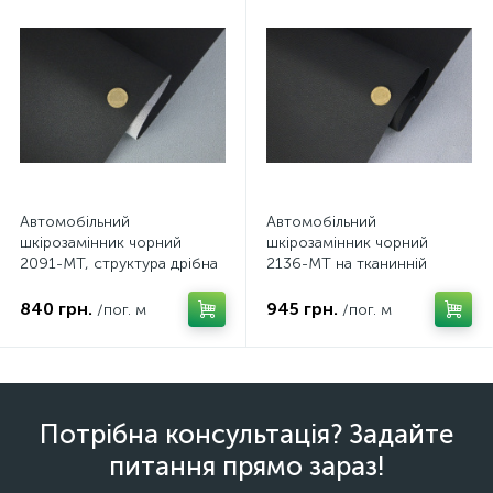
Автомобільний
Автомобільний
шкірозамінник чорний
шкірозамінник чорний
2091-MT, структура дрібна
2136-MT на тканинній
крихна, на тканинній
основі, ширина 150см
основі, ширина 160см
840 грн.
945 грн.
/пог. м
/пог. м
Потрібна консультація? Задайте
питання прямо зараз!