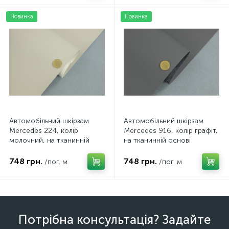
Новинка
Новинка
Автомобільний шкірзам
Автомобільний шкірзам
Mercedes 224, колір
Mercedes 916, колір графіт,
молочний, на тканинній
на тканинній основі
основі (ширина 1,40 м)
(ширина 1,40 м) Туреччина
Туреччина
748 грн.
748 грн.
/пог. м
/пог. м
Потрібна консультація? Задайте