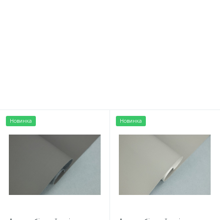
Нитка POLYART (ПоліАРТ)
Тканина для стелі чорна
N30 колір 3709 світло-
BLACK SPECIAL, автовелюр
зелений, довжина 2500м
на поролоні 2 мм з сіткою
299 грн.
386 грн.
/боб
/пог. м
Новинка
Новинка