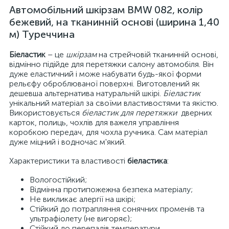
Автомобільний шкірзам BMW 082, колір
бежевий, на тканинній основі (ширина 1,40
м) Туреччина
Біеластик
– це
шкірзам
на стрейчовій тканинній основі,
відмінно підійде для перетяжки салону автомобіля. Він
дуже еластичний і може набувати будь-якої форми
рельєфу оброблюваної поверхні. Виготовлений як
дешевша альтернатива натуральній шкірі.
Біеластик
унікальний матеріал за своїми властивостями та якістю.
Використовується
біеластик для перетяжки
дверних
карток, полиць, чохлів для важеля управління
коробкою передач, для чохла ручника. Сам матеріал
дуже міцний і водночас м'який.
Характеристики та властивості
біеластика
:
Вологостійкий;
Відмінна протипожежна безпека матеріалу;
Не викликає алергії на шкірі;
Стійкий до потрапляння сонячних променів та
ультрафіолету (не вигоряє);
Стійкий до перепадів температури.