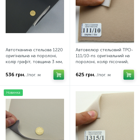
Автотканина стельова 1220
Автовелюр стельовий TPO-
оригінальна на поролоні,
111/10-ns оригінальний на
колір графіт, товщина 3 мм,
поролоні, колір пісочний,
ширина 153см
товщина 4 мм, ширина
142см
536 грн.
625 грн.
/пог. м
/пог. м
Новинка