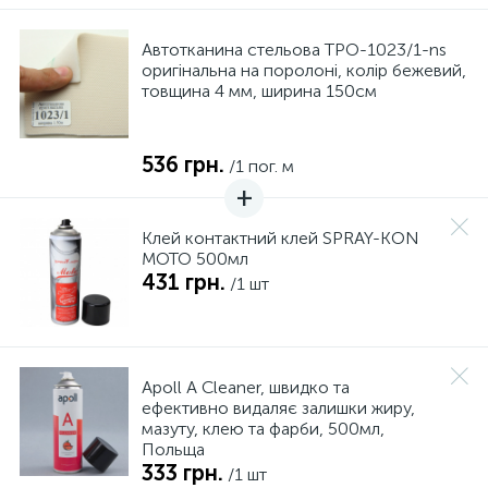
Автотканина стельова TPO-1023/1-ns
оригінальна на поролоні, колір бежевий,
товщина 4 мм, ширина 150см
536 грн.
/1 пог. м
Клей контактний клей SPRAY-KON
MOTO 500мл
431 грн.
/1 шт
Apoll А Cleaner, швидко та
ефективно видаляє залишки жиру,
мазуту, клею та фарби, 500мл,
Польща
333 грн.
/1 шт