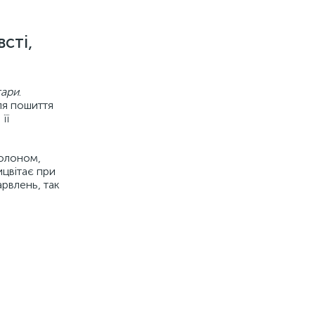
сті,
тари
.
ля пошиття
її
ролоном,
ицвітає при
рвлень, так