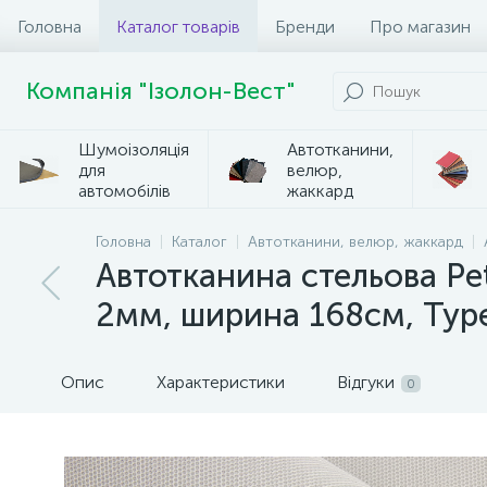
Головна
Каталог товарів
Бренди
Про магазин
Компанія "Ізолон-Вест"
Шумоізоляція
Автотканини,
для
велюр,
автомобілів
жаккард
Головна
Каталог
Автотканини, велюр, жаккард
Автотканина стельова Pet
2мм, ширина 168см, Тур
Опис
Характеристики
Відгуки
0