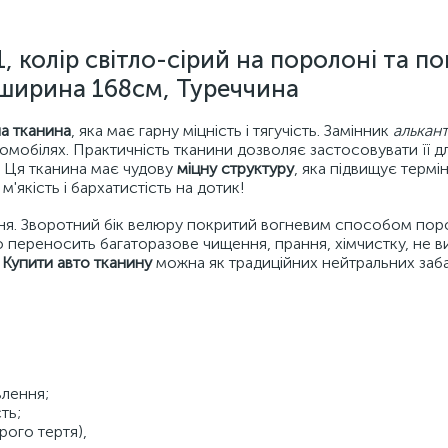
 колір світло-сірий на поролоні та пов
ширина 168см, Туреччина
а тканина
, яка має гарну міцність і тягучість. Замінник
алькан
мобілях. Практичність тканини дозволяє застосовувати її д
я! Ця тканина має чудову
міцну структуру
, яка підвищує термін 
м'якість і бархатистість на дотик!
ня. Зворотний бік велюру покритий вогневим способом по
ко переносить багаторазове чищення, прання, хімчистку, не в
.
Купити авто тканину
можна як традиційних нейтральних заба
влення;
ть;
рого тертя),