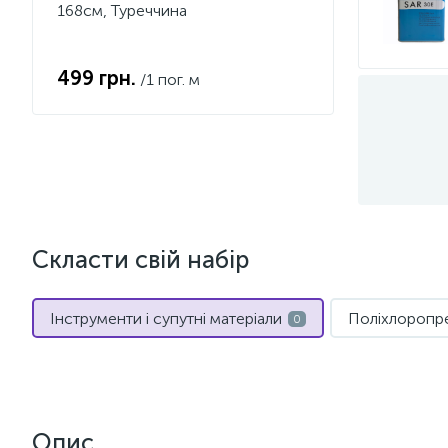
168см, Туреччина
499 грн.
/1 пог. м
Скласти свій набір
Інструменти і супутні матеріали
Поліхлоропр
0
Опис