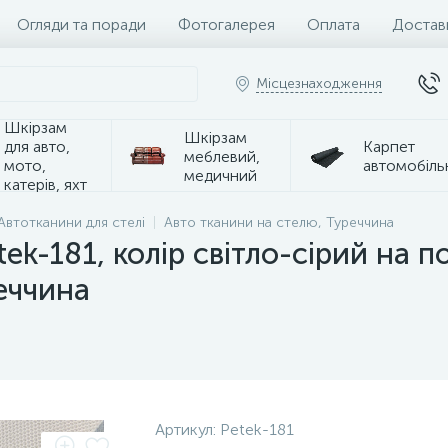
Огляди та поради
Фотогалерея
Оплата
Достав
Місцезнаходження
Шкірзам
Шкірзам
для авто,
Карпет
меблевий,
мото,
автомобіль
медичний
катерів, яхт
Автотканини для стелі
Авто тканини на стелю, Туреччина
ek-181, колір світло-сірий на п
еччина
Артикул:
Petek-181