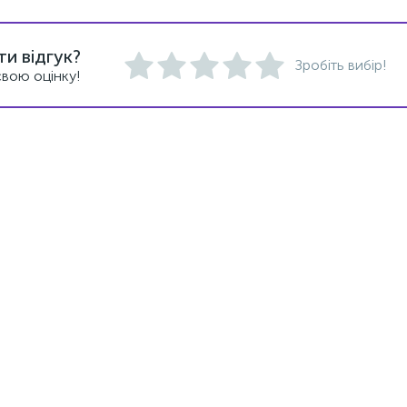
и відгук?
Зробіть вибір!
вою оцінку!
Хіт