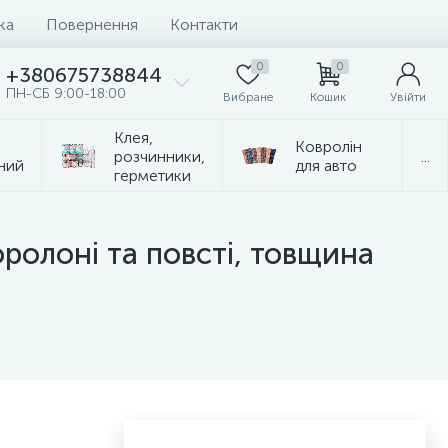
ка
Повернення
Контакти
0
0
+380675738844
ПН-СБ 9:00-18:00
Вибране
Кошик
Увійти
Клея,
Ковролін
розчинники,
...
ний
для авто
герметики
оролоні та повсті, товщина