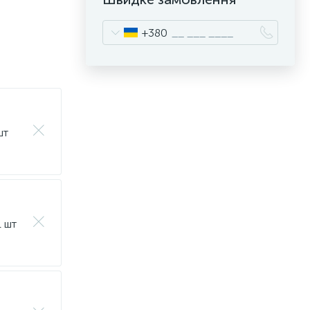
+380
шт
1 шт