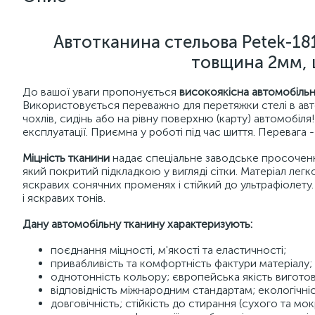
Автотканина стельова Petek-181,
товщина 2мм, 
До вашої уваги пропонується
високоякісна автомобільн
Використовується переважно для перетяжки стелі в авто
чохлів, сидінь або на рівну поверхню (карту) автомобіл
експлуатації. Приємна у роботі під час шиття. Перевага - 
Міцність тканини
надає спеціальне заводське просочен
який покритий підкладкою у вигляді сітки. Матеріал лег
яскравих сонячних променях і стійкий до ультрафіолету
і яскравих тонів.
Дану автомобільну тканину характеризують:
поєднання міцності, м'якості та еластичності;
привабливість та комфортність фактури матеріалу;
однотонність кольору; європейська якість вигото
відповідність міжнародним стандартам; екологічніс
довговічність; стійкість до стирання (сухого та мок