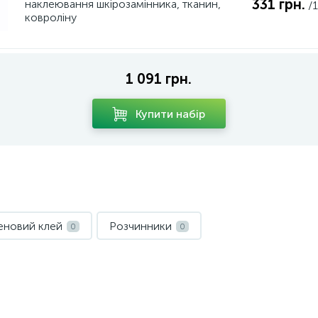
331 грн.
наклеювання шкірозамінника, тканин,
/
ковроліну
1 091 грн.
Купити набір
еновий клей
Розчинники
0
0