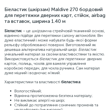
Біеластик (шкірзам) Maldive 270 бордовий
для перетяжки дверних карт, стійок, airbag
та вставок, ширина 1.40 м
Біеластик
– це
шкірзам
на стрейчовій тканинній основі,
відмінно підійде для перетяжки салону автомобіля. Він
дуже еластичний і може набувати будь-якої форми
рельєфу оброблюваної поверхні. Виготовлений як
дешевша альтернатива натуральній шкірі.
Біеластик
унікальний матеріал за своїми властивостями та якістю.
Використовується
біеластик для перетяжки
дверних
карток, полиць, чохлів для важеля управління
коробкою передач, для чохла ручника. Сам матеріал
дуже міцний і водночас м'який.
Характеристики та властивості
біеластика
:
Вологостійкий;
Відмінна протипожежна безпека матеріалу;
Не викликає алергії на шкірі;
Стійкий до потрапляння сонячних променів та
ультрафіолету (не вигоряє);