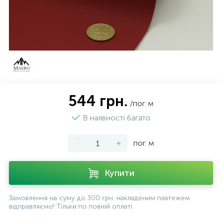
544 грн.
/пог. м
В наявності багато
-
+
пог. м
Купити
Замовлення на суму до 300 грн. накладеним платежем
відправляємо! Тільки по повній оплаті.