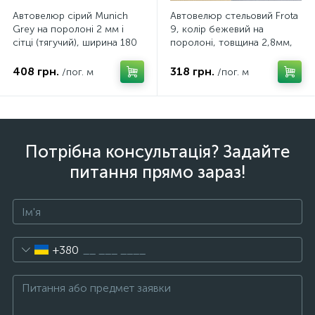
Автовелюр сірий Munich
Автовелюр стельовий Frota
Grey на поролоні 2 мм і
9, колір бежевий на
сітці (тягучий), ширина 180
поролоні, товщина 2,8мм,
см, Польща
ширина 150см, Польща
408 грн.
318 грн.
/пог. м
/пог. м
Потрібна консультація? Задайте
питання прямо зараз!
+380