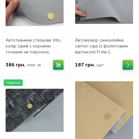
Автотканина стельова Vito,
Автовелюр самоклейка
колір сірий з чорними
світло-сіра (з фіолетовим
точками на поролоні,
відтінком) Frota 1,
товщина 2,8мм, ширина
автовелюр на поролоні 3
180см, Польща
мм з сіткою
386 грн.
187 грн.
/пог. м
/шт
Новинка