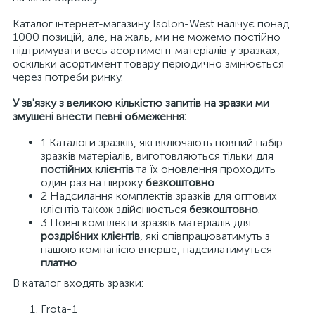
Каталог інтернет-магазину Isolon-West налічує понад
1000 позицій, але, на жаль, ми не можемо постійно
підтримувати весь асортимент матеріалів у зразках,
оскільки асортимент товару періодично змінюється
через потреби ринку.
У зв'язку з великою кількістю запитів на зразки ми
змушені внести певні обмеження:
1 Каталоги зразків, які включають повний набір
зразків матеріалів, виготовляються тільки для
постійних клієнтів
та їх оновлення проходить
один раз на півроку
безкоштовно
.
2 Надсилання комплектів зразків для оптових
клієнтів також здійснюється
безкоштовно
.
3 Повні комплекти зразків матеріалів для
роздрібних клієнтів
, які співпрацюватимуть з
нашою компанією вперше, надсилатимуться
платно
.
В каталог входять зразки:
Frota-1