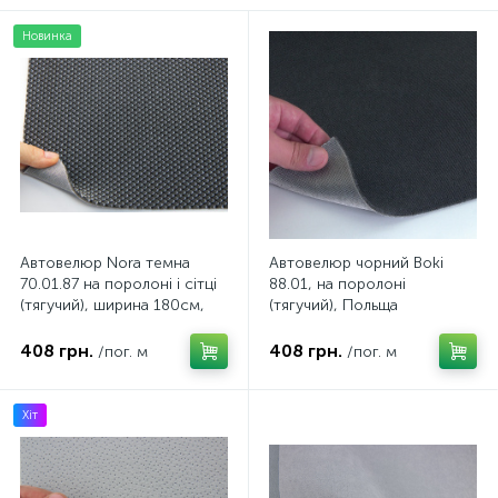
Новинка
Автовелюр Nora темна
Автовелюр чорний Boki
70.01.87 на поролоні і сітці
88.01, на поролоні
(тягучий), ширина 180см,
(тягучий), Польща
Польща
408 грн.
408 грн.
/пог. м
/пог. м
Хіт