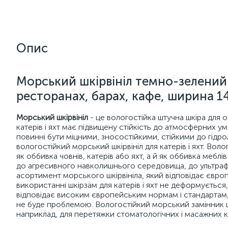
Опис
Морський шкірвініл темно-зелений R
ресторанах, барах, кафе, ширина 1
Морський шкірвініл
- це вологостійка штучна шкіра для о
катерів і яхт має підвищену стійкість до атмосферних умо
повинні бути міцними, зносостійкими, стійкими до гідрол
вологостійкий морський шкірвініл для катерів і яхт. Вол
як оббивка човнів, катерів або яхт, а й як оббивка мебл
до агресивного навколишнього середовища, до ультрафі
асортимент морського шкірвініла, який відповідає євро
використанні шкірзам для катерів і яхт не деформується,
відповідає високим європейським нормам і стандартам, 
не буде проблемою. Вологостійкий морський замінник ш
наприклад, для перетяжки стоматологічних і масажних к