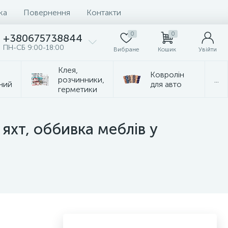
ка
Повернення
Контакти
0
0
+380675738844
ПН-СБ 9:00-18:00
Вибране
Кошик
Увійти
Клея,
Ковролін
розчинники,
...
ний
для авто
герметики
 яхт, оббивка меблів у