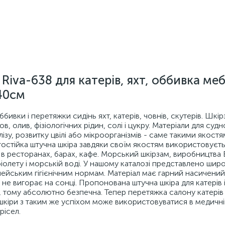
iva-638 для катерів, яхт, оббивка меб
40см
ббивки і перетяжки сидінь яхт, катерів, човнів, скутерів. Шкі
в, олив, фізіологічних рідин, солі і цукру. Матеріали для суд
ізу, розвитку цвілі або мікроорганізмів - саме такими якост
огостійка штучна шкіра завдяки своїм якостям використовуєть
ів в ресторанах, барах, кафе. Морський шкірзам, виробництва 
олету і морській воді. У нашому каталозі представлено шир
пейським гігієнічним нормам. Матеріал має гарний насичений
 не вигорає на сонці. Пропонована штучна шкіра для катерів і
тому абсолютно безпечна. Тепер перетяжка салону катерів і
кіри з таким же успіхом може використовуватися в медичні
рісел.