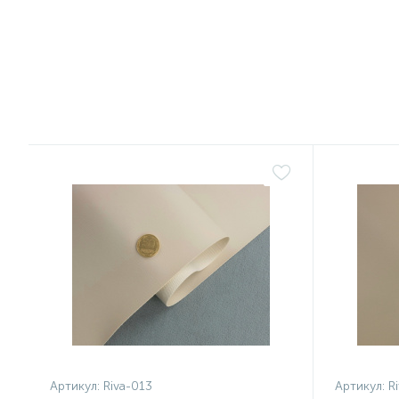
299 грн.
234 грн
/боб
Артикул:
Riva-013
Артикул:
R