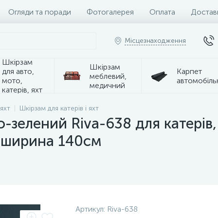
Огляди та поради
Фотогалерея
Оплата
Достав
Місцезнаходження
Шкірзам
Шкірзам
для авто,
Карпет
меблевий,
мото,
автомобіль
медичний
катерів, яхт
 яхт
Шкірзам для катерів і яхт
-зелений Riva-638 для катерів,
, ширина 140см
Артикул:
Riva-638