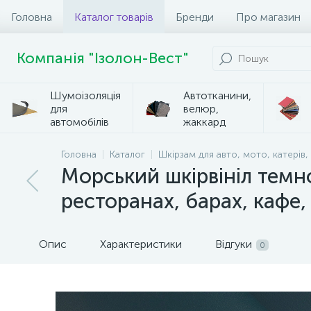
Головна
Каталог товарів
Бренди
Про магазин
Компанія "Ізолон-Вест"
Шумоізоляція
Автотканини,
для
велюр,
автомобілів
жаккард
Головна
Каталог
Шкірзам для авто, мото, катерів,
Морський шкірвініл темно
ресторанах, барах, кафе
Опис
Характеристики
Відгуки
0