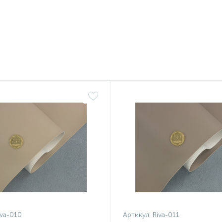
.
/лист
iva-010
Артикул:
Riva-011