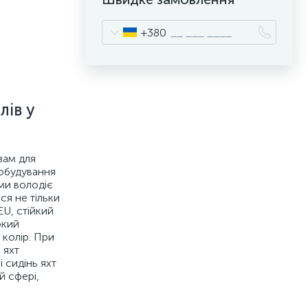
+380
лів у
рзам для
нобудування
ями володіє
ся не тільки
EU, стійкий
окий
 колір. При
 яхт
 сидінь яхт
й сфері,