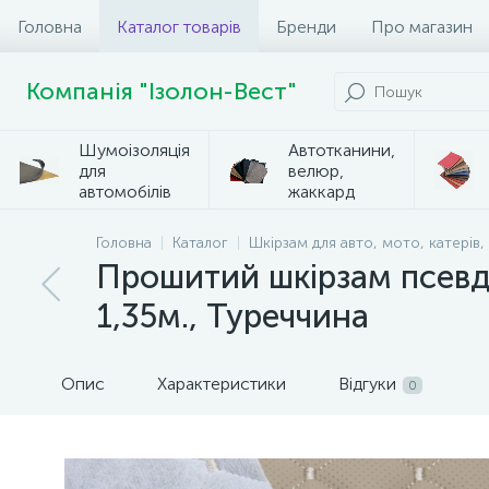
Головна
Каталог товарів
Бренди
Про магазин
Компанія "Ізолон-Вест"
Шумоізоляція
Автотканини,
для
велюр,
автомобілів
жаккард
Головна
Каталог
Шкірзам для авто, мото, катерів,
Прошитий шкірзам псевд
1,35м., Туреччина
Опис
Характеристики
Відгуки
0