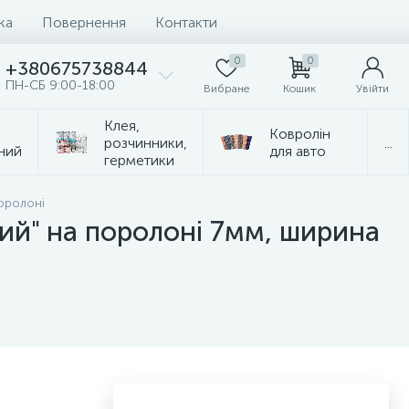
ка
Повернення
Контакти
0
0
+380675738844
ПН-СБ 9:00-18:00
Вибране
Кошик
Увійти
Клея,
Ковролін
розчинники,
...
ний
для авто
герметики
оролоні
й" на поролоні 7мм, ширина