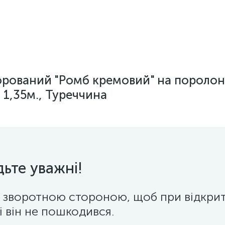
рований "Ромб кремовий" на поролон
1,35м., Туреччина
дьте уважні!
 зворотною стороною, щоб при відкритт
і він не пошкодився.