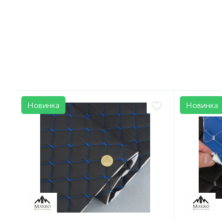
299 грн.
234 грн
/боб
Новинка
Новинка