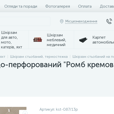
Огляди та поради
Фотогалерея
Оплата
Достав
Місцезнаходження
Шкірзам
Шкірзам
для авто,
Карпет
меблевий,
мото,
автомобіль
медичний
катерів, яхт
 яхт
Шкірзам стьобаний, термостежка
Шкірзам стьобаний на п
о-перфорований "Ромб кремови
Артикул:
kst-087/13р