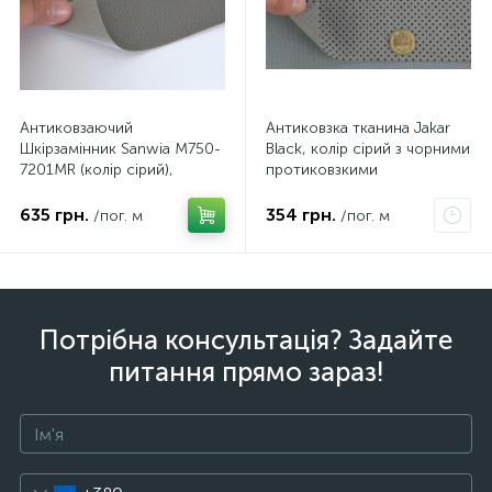
Антиковзаючий
Антиковзка тканина Jakar
Шкірзамінник Sanwia M750-
Black, колір сірий з чорними
7201MR (колір сірий),
протиковзкими
ширина 145см, Польща
крапочками, ширина 140см
635 грн.
354 грн.
/пог. м
/пог. м
Потрібна консультація? Задайте
питання прямо зараз!