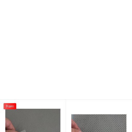
Тканина для стелі чорна
Акустичний поролон-
BLACK SPECIAL, автовелюр
самоклейка "ХВИЛЯ-С", лист
на поролоні 2 мм з сіткою
100х60см
386 грн.
408 грн.
/пог. м
/шт
Відео