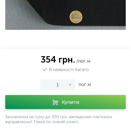
354 грн.
/пог. м
В наявності багато
-
+
пог. м
Купити
Замовлення на суму до 300 грн. накладеним платежем
відправляємо! Тільки по повній оплаті.