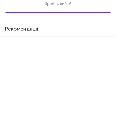
Зробіть вибір!
Рекомендації
Клей SAR-30E (Італія) для
Шумоізоляція повстяна VO-
проклеювання карпету,
12K, самоклейка, товщина
тканин, ковроліну,
12мм
шкірозамінника
168 грн.
141 грн.