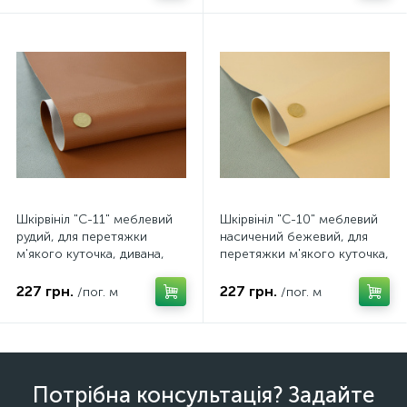
Шкірвініл "C-11" меблевий
Шкірвініл "C-10" меблевий
рудий, для перетяжки
насичений бежевий, для
м'якого куточка, дивана,
перетяжки м'якого куточка,
стільців, ширина 1.39м
дивана, стільців, ширина
1.39м
227 грн.
227 грн.
/пог. м
/пог. м
Потрібна консультація? Задайте