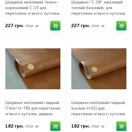
Шкірвініл меблевий темно-
Шкірвініл "C-08" меблевий
коричневий C-13 для
теплий бежевий, для
перетяжки м'якого куточка,
перетяжки м'якого куточка,
дивана, стільців, ширина
дивана, стільців, ширина
1.39м
1.39м
227 грн.
227 грн.
/пог. м
/пог. м
Шкірвініл меблевий гладкий
Шкірвініл меблевий гладкий
(Тібет Н-TIB) для перетяжки
(коньяк Н-E5) для
м'якого куточка, дивана,
перетяжки м'якого куточка,
стільців, ширина 1.40м
дивана, стільців, ширина
1.40м
182 грн.
182 грн.
/пог. м
/пог. м