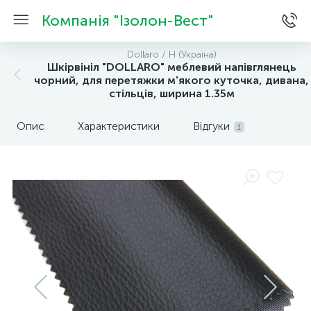
Компанія "Ізолон-Вест"
Dollaro / H (Україна)
Шкірвініл "DOLLARO" меблевий напівглянець
чорний, для перетяжки м'якого куточка, дивана,
стільців, ширина 1.35м
Опис
Характеристики
Відгуки
1