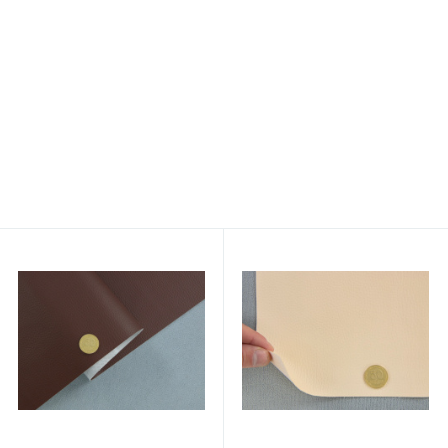
Тканина для стелі чорна
Нитка POLYART (ПоліАРТ)
BLACK SPECIAL, автовелюр
N30 колір 3709 світло-
на поролоні 2 мм з сіткою
зелений, довжина 2500м
386 грн.
299 грн.
/пог. м
/боб