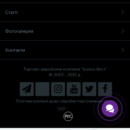
Статті
Фотогалерея
Контакти
Торгово-виробнича компанія "Ізолон-Вест"
Є питання, не знаєте, що
© 2003 - 2021 р.
вибрати?
Напишіть нам і ми допоможемо
підібрати Вам необхідний матеріал!
Політика компанії щодо обробки персональних даних
УКР
РУС