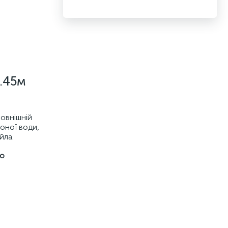
1.45м
Зовнішній
лоної води,
йла.
го