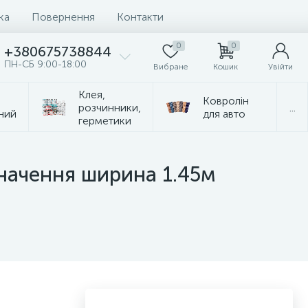
ка
Повернення
Контакти
0
0
+380675738844
ПН-СБ 9:00-18:00
Вибране
Кошик
Увійти
Клея,
Ковролін
розчинники,
...
ний
для авто
герметики
значення ширина 1.45м