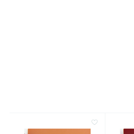
Артикул:
3709-30
Артикул:
b
Нитка POLYART (ПоліАРТ) N30 колір
Тканина д
3709 світло-зелений, довжина
SPECIAL,
2500м
мм з сітк
Товщина №
30
299 грн.
386 грн
/боб