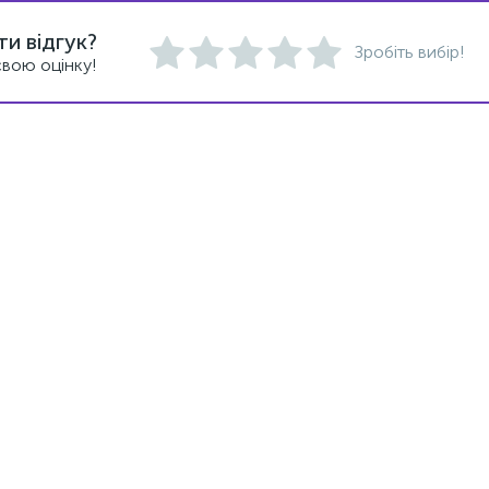
и відгук?
Зробіть вибір!
вою оцінку!
Новинка