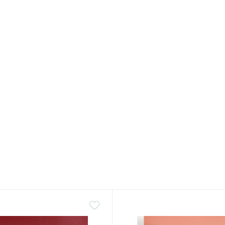
lack-special-180
ля стелі чорна BLACK
 автовелюр на поролоні 2
ою
.
/пог. м