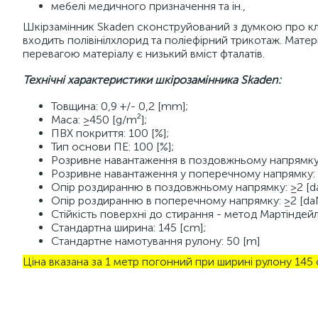
мебелі медичного призначення та ін.,
Шкірзамінник Skaden сконструйований з думкою про клієн
входить полівінілхлорид та поліефірний трикотаж. Мат
перевагою матеріалу є низький вміст фталатів.
Технічні характеристики шкірозамінника Skaden:
Товщина: 0,9 +/- 0,2 [mm];
Маса: ≥450 [g/m²];
ПВХ покриття: 100 [%];
Тип основи ПЕ: 100 [%];
Розривне навантаження в поздовжньому напрямку:
Розривне навантаження у поперечному напрямку: 
Опір роздиранню в поздовжньому напрямку: ≥2 [d
Опір роздиранню в поперечному напрямку: ≥2 [da
Стійкість поверхні до стирання - метод Мартіндейла:
Стандартна ширина: 145 [cm];
Стандартне намотування рулону: 50 [m]
Ціна вказана за 1 метр погонний при ширині рулону 145 