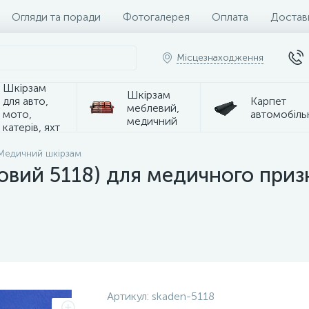
Огляди та поради
Фотогалерея
Оплата
Достав
Місцезнаходження
Шкірзам
Шкірзам
для авто,
Карпет
меблевий,
мото,
автомобіль
медичний
катерів, яхт
Медичний шкірзам
овий 5118) для медичного при
Артикул:
skaden-5118