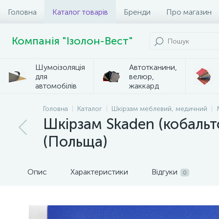
Головна
Каталог товарів
Бренди
Про магазин
Компанія "Ізолон-Вест"
Шумоізоляція
Автотканини,
для
велюр,
автомобілів
жаккард
Головна
Каталог
Шкірзам меблевий, медичний
Шкірзам Skaden (кобальт
(Польща)
Опис
Характеристики
Відгуки
0