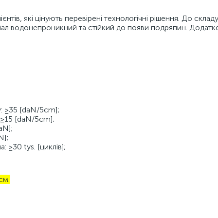
тів, які цінують перевірені технологічні рішення. До складу
еріал водонепроникний та стійкий до появи подряпин. Додат
 ≥35 [daN/5cm];
≥15 [daN/5cm];
aN];
N];
 ≥30 tys. [циклів];
см.