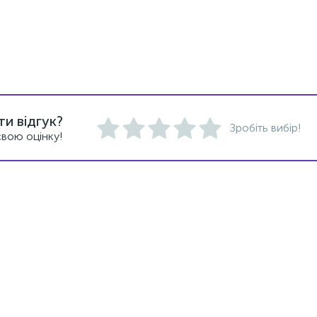
и відгук?
Зробіть вибір!
вою оцінку!