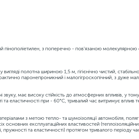
тий пінополіетилен, з поперечно - пов'язаною молекулярною
 вигляді полотна шириною 1,5 м, гігієнічно чистий, стабільн
практично паронепроникний і малогігроскопічний, з дуже ма
звуку, має високу стійкість до атмосферних впливів, у тому 
і та еластичності при - 60°С, тривалий час витримує вплив 
теріалами з метою тепло- та шумоізоляції автомобіля, поляг
 всіх основних експлуатаційних властивостей (теплоізоляційни
, пружності та еластичності) протягом тривалого періоду час