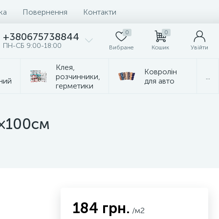
ка
Повернення
Контакти
0
0
+380675738844
ПН-СБ 9:00-18:00
Вибране
Кошик
Увійти
Клея,
Ковролін
розчинники,
...
ний
для авто
герметики
0×100см
184 грн.
/м2