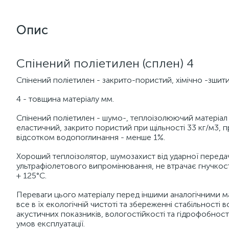
Опис
Спінений поліетилен (сплен) 4
Спінений поліетилен - закрито-пористий, хімічно -зши
4 - товщина матеріалу мм.
Спінений поліетилен - шумо-, теплоізолюючий матеріал у
еластичний, закрито пористий при щільності 33 кг/м3, 
відсотком водопоглинання - менше 1%.
Хороший теплоізолятор, шумозахист від ударної передачі 
ультрафіолетового випромінювання, не втрачає гнучкост
+ 125°С.
Переваги цього матеріалу перед іншими аналогічними ма
все в їх екологічній чистоті та збереженні стабільності
акустичних показників, вологостійкості та гідрофобності
умов експлуатації.