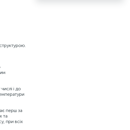
 структурою.
о
лим
числі і до
температури
ає перш за
х та
у, при всіх