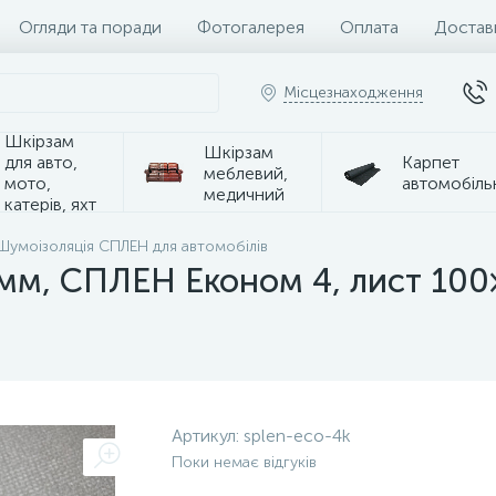
Огляди та поради
Фотогалерея
Оплата
Достав
Місцезнаходження
Шкірзам
Шкірзам
для авто,
Карпет
меблевий,
мото,
автомобіль
медичний
катерів, яхт
Шумоізоляція СПЛЕН для автомобілів
4мм, СПЛЕН Економ 4, лист 10
Артикул:
splen-eco-4k
Поки немає відгуків