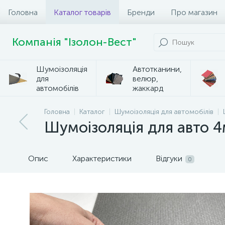
Головна
Каталог товарів
Бренди
Про магазин
Компанія "Ізолон-Вест"
Шумоізоляція
Автотканини,
для
велюр,
автомобілів
жаккард
Головна
Каталог
Шумоізоляція для автомобілів
Шумоізоляція для авто 
Опис
Характеристики
Відгуки
0