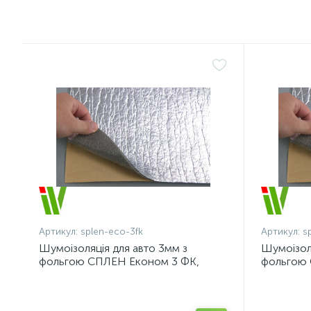
Артикул:
splen-eco-3fk
Артикул:
s
Шумоізоляція для авто 3мм з
Шумоізоля
фольгою СПЛЕН Економ 3 ФК,
фольгою 
ширина 100 см
50х75 см