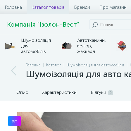
Головна
Каталог товарів
Бренди
Про магазин
Компанія "Ізолон-Вест"
Шумоізоляція
Автотканини,
для
велюр,
автомобілів
жаккард
Головна
Каталог
Шумоізоляція для автомобілів
Шумоізоляція для авто ка
Опис
Характеристики
Відгуки
0
Хіт