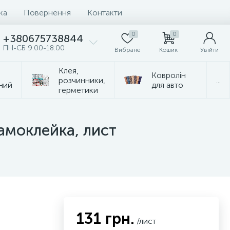
ка
Повернення
Контакти
0
0
+380675738844
ПН-СБ 9:00-18:00
Вибране
Кошик
Увійти
Клея,
Ковролін
розчинники,
...
ний
для авто
герметики
самоклейка, лист
131 грн.
/лист