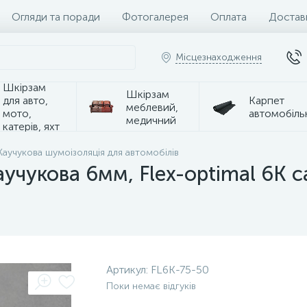
Огляди та поради
Фотогалерея
Оплата
Достав
Місцезнаходження
Шкірзам
Шкірзам
для авто,
Карпет
меблевий,
мото,
автомобіль
медичний
катерів, яхт
Каучукова шумоізоляція для автомобілів
учукова 6мм, Flex-optimal 6К 
Артикул:
FL6K-75-50
Поки немає відгуків