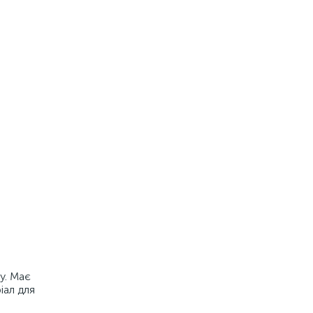
у. Має
іал для