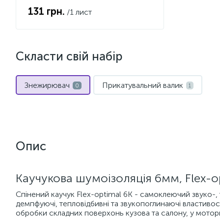
131 грн.
/1 лист
Скласти свій набір
Знежирювач
Прикатувальний валик
0
1
Опис
Каучукова шумоізоляція 6мм, Flex-o
Спінений каучук Flex-optimal 6К - самоклеючий звуко-,
демпфуючі, тепловідбивні та звукопоглинаючі властивос
обробки складних поверхонь кузова та салону, у моторн