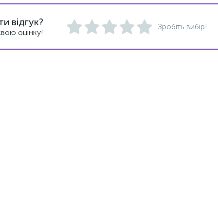
и відгук?
Зробіть вибір!
вою оцінку!