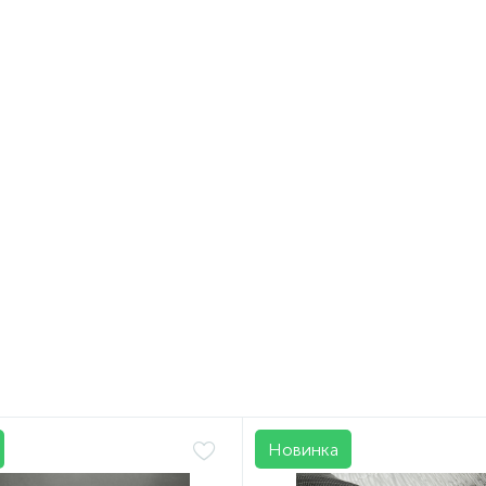
lack-special-180
ля стелі чорна BLACK
 автовелюр на поролоні 2
ою
.
/пог. м
Новинка