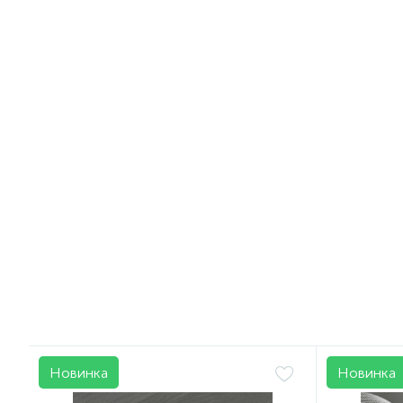
Артикул:
3709-30
Артикул:
b
Нитка POLYART (ПоліАРТ) N30 колір
Тканина д
3709 світло-зелений, довжина
SPECIAL,
2500м
мм з сітк
Товщина №
30
299 грн.
386 грн
/боб
Новинка
Новинка