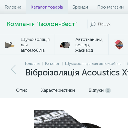
Головна
Каталог товарів
Бренди
Про магазин
Компанія "Ізолон-Вест"
Шумоізоляція
Автотканини,
для
велюр,
автомобілів
жаккард
Головна
Каталог
Шумоізоляція для автомобілів
Віброізоляція Acoustics 
Опис
Характеристики
Відгуки
0