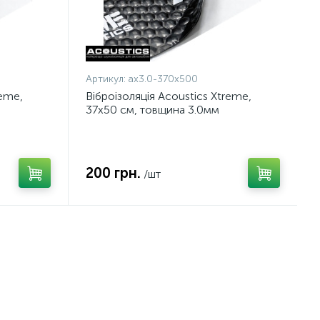
Артикул:
ax3.0-370x500
reme,
Віброізоляція Acoustics Xtreme,
37x50 см, товщина 3.0мм
200 грн.
/шт