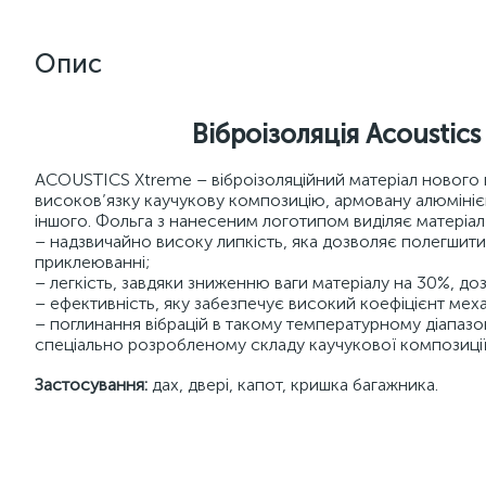
Опис
Віброізоляція Acoustic
ACOUSTICS Xtreme – віброізоляційний матеріал нового 
високов’язку каучукову композицію, армовану алюмініє
іншого. Фольга з нанесеним логотипом виділяє матеріа
– надзвичайно високу липкість, яка дозволяє полегшити м
приклеюванні;
– легкість, завдяки зниженню ваги матеріалу на 30%, до
– ефективність, яку забезпечує високий коефіцієнт мех
– поглинання вібрацій в такому температурному діапазон
спеціально розробленому складу каучукової композиції
Застосування:
дах, двері, капот, кришка багажника.