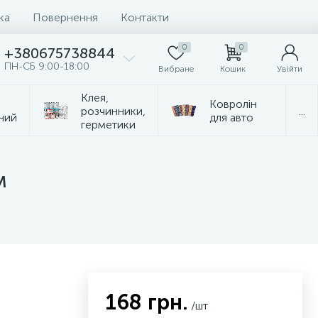
ка
Повернення
Контакти
0
0
+380675738844
ПН-СБ 9:00-18:00
Вибране
Кошик
Увійти
Клея,
Ковролін
розчинники,
...
ний
для авто
герметики
м
168 грн.
/шт