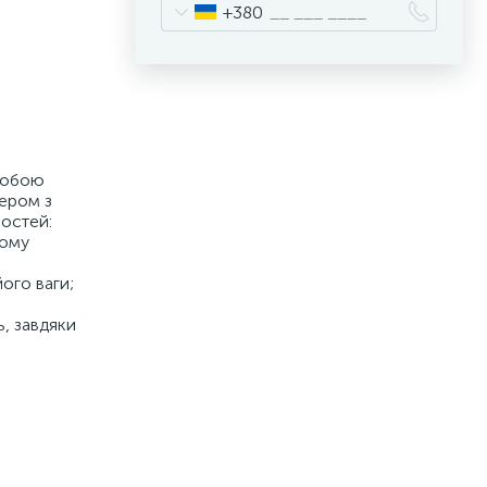
+380
 собою
ером з
востей:
ному
ого ваги;
ь, завдяки