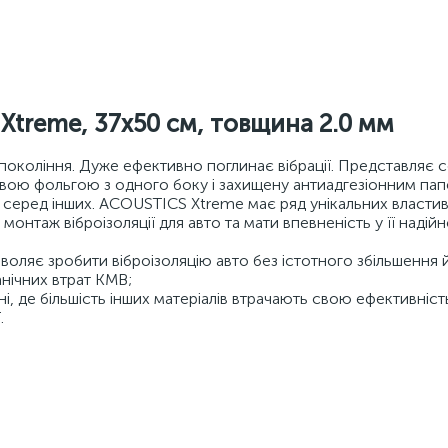
s Xtreme, 37x50 см, товщина 2.0 мм
покоління. Дуже ефективно поглинає вібрації. Представляє
вою фольгою з одного боку і захищену антиадгезіонним пап
л серед інших. ACOUSTICS Xtreme має ряд унікальних власти
онтаж віброізоляції для авто та мати впевненість у її надій
зволяє зробити віброізоляцію авто без істотного збільшення й
анічних втрат КМВ;
і, де більшість інших матеріалів втрачають свою ефективніст
.