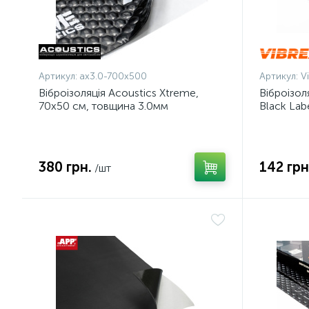
Артикул:
ax3.0-700x500
Артикул:
V
Віброізоляція Acoustics Xtreme,
Віброізол
70x50 см, товщина 3.0мм
Black Lab
380 грн.
142 грн
/шт