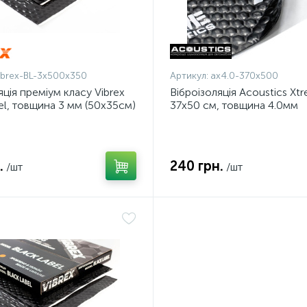
ibrex-BL-3x500x350
Артикул:
ax4.0-370x500
яція преміум класу Vibrex
Віброізоляція Acoustics Xt
el, товщина 3 мм (50х35см)
37x50 см, товщина 4.0мм
.
240 грн.
/шт
/шт