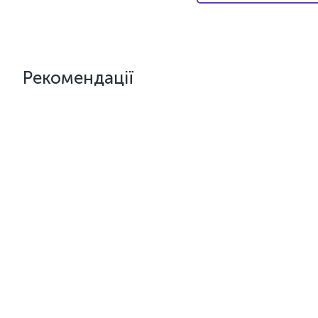
Рекомендації
Артикул:
sar-30e-0.5
Артикул:
V
Клей SAR-30E (Італія) для
Шумоізол