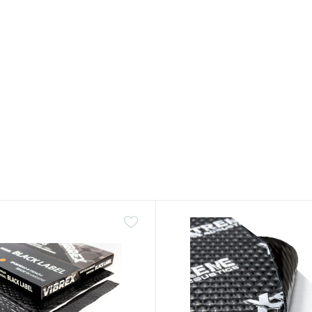
ло-зелений, довжина
 №
30
.
/боб