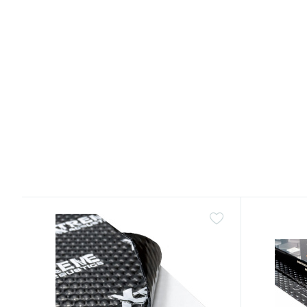
"ХВИЛЯ-С", лист 100х60см
3709 світ
2500м
Товщина
408 грн.
299 грн
/шт