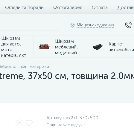
Огляди та поради
Фотогалерея
Оплата
Достав
Місцезнаходження
Шкірзам
Шкірзам
для авто,
Карпет
меблевий,
мото,
автомобіль
медичний
катерів, яхт
Віброізоляційні матеріали
Xtreme, 37x50 см, товщина 2.0м
Артикул:
ax2.0-370x500
Поки немає відгуків