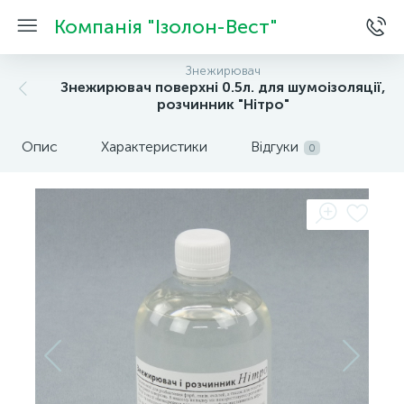
Компанія "Ізолон-Вест"
Знежирювач
Знежирювач поверхні 0.5л. для шумоізоляції,
розчинник "Нітро"
Опис
Характеристики
Відгуки
0