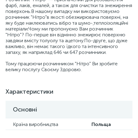
фарб, лаків, емалей, а також для очистки та знежирення
поверхонь.В нашому випадку ми використовуємо
розчинник "Нітро"в якості обезжирювача поверхні, на
яку буде наклеюватись вібро та шумо-,теплоізоляційні
матеріали.Чому ми пропонуємо Вам розчинник
"Нітро"? По-перше він відмінно знежирює поверхню
завдяки вмісту толуолу та ацетону.По-друге, що дуже
важливо, він немає такого їдкого та інтенсивного
запаху, як наприклад 646 чи 647 розчинники.
Тому працюючи розчинником "Нітро" Ви зробите
велику послугу Своєму Здоровю.
Характеристики
Основні
Країна виробництва
Польща