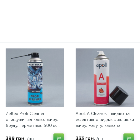
4мм, лист, Турция
234 грн.
408 грн.
/лист
/шт
Zettex Profi Cleaner -
Apoll А Cleaner, швидко та
очищувач від клею, жиру,
ефективно видаляє залишки
бруду, герметика, 500 мл,
жиру, мазуту, клею та
Голландія
фарби, 500мл, Польща
399 грн.
333 грн.
/шт
/шт