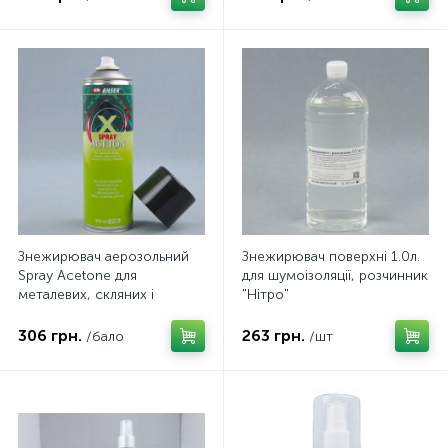
Знежирювач аерозольний
Знежирювач поверхні 1.0л.
Spray Acetone для
для шумоізоляції, розчинник
металевих, скляних і
"Нітро"
керамічних поверхонь,
500мл Польща
306 грн.
263 грн.
/бало
/шт