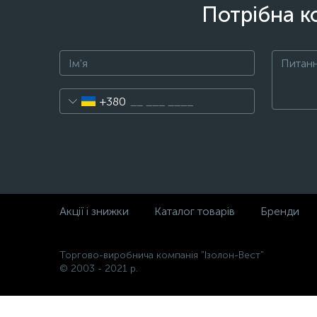
Потрібна к
+380
Акції і знижки
Каталог товарів
Бренди
Торгово-виробнича компанія "Ізолон-Вест"
© 2003 - 2021 р.