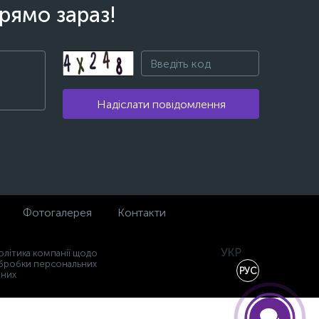
рямо зараз!
Надіслати повідомлення
Фотогалерея
Контакти
УКР
олітика компанії щодо
бробки персональних
РУС
аних