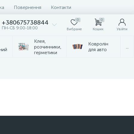
ка
Повернення
Контакти
0
0
+380675738844
ПН-СБ 9:00-18:00
Вибране
Кошик
Увійти
Клея,
Ковролін
розчинники,
...
ний
для авто
герметики