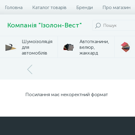
Головна
Каталог товарів
Бренди
Про магазин
Компанія "Ізолон-Вест"
Шумоізоляція
Автотканини,
для
велюр,
автомобілів
жаккард
Посилання має некоректний формат