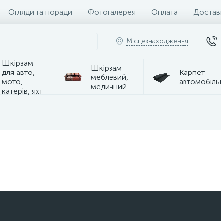
Огляди та поради
Фотогалерея
Оплата
Достав
Місцезнаходження
Шкірзам
Шкірзам
для авто,
Карпет
меблевий,
мото,
автомобіль
медичний
катерів, яхт