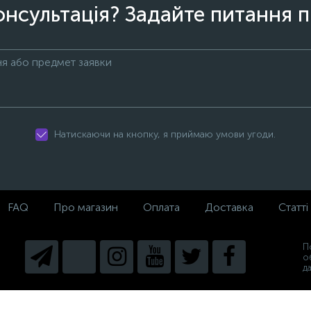
онсультація? Задайте питання п
Натискаючи на кнопку, я приймаю умови угоди.
FAQ
Про магазин
Оплата
Доставка
Статті
П
о
д