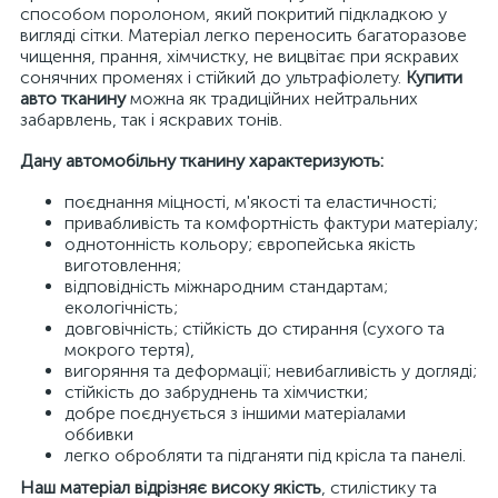
способом поролоном, який покритий підкладкою у
вигляді сітки. Матеріал легко переносить багаторазове
чищення, прання, хімчистку, не вицвітає при яскравих
сонячних променях і стійкий до ультрафіолету.
Купити
авто тканину
можна як традиційних нейтральних
забарвлень, так і яскравих тонів.
Дану автомобільну тканину характеризують:
поєднання міцності, м'якості та еластичності;
привабливість та комфортність фактури матеріалу;
однотонність кольору; європейська якість
виготовлення;
відповідність міжнародним стандартам;
екологічність;
довговічність; стійкість до стирання (сухого та
мокрого тертя),
вигоряння та деформації; невибагливість у догляді;
стійкість до забруднень та хімчистки;
добре поєднується з іншими матеріалами
оббивки
легко обробляти та підганяти під крісла та панелі.
Наш матеріал відрізняє високу якість
, стилістику та