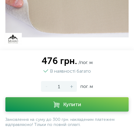
476 грн.
/пог. м
В наявності багато
-
+
пог. м
Купити
Замовлення на суму до 300 грн. накладеним платежем
відправляємо! Тільки по повній оплаті.