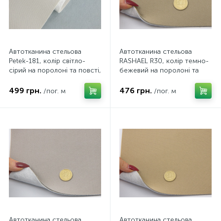
Автотканина стельова
Автотканина стельова
Petek-181, колір світло-
RASHAEL R30, колір темно-
сірий на поролоні та повсті,
бежевий на поролоні та
товщина 2мм, ширина
повсті, товщина 3мм,
168см, Туреччина
ширина 167см, Туреччина
499 грн.
476 грн.
/пог. м
/пог. м
Автотканина стельова
Автотканина стельова