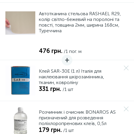
Автотканина стельова RASHAEL R29,
колір світло-бежевий на поролоні та
повсті, товщина 2мм, ширина 168см,
Туреччина
476 грн.
/1 пог. м
Клей SAR-30E (1 л) Італія для
наклеювання шкірозамінника,
тканин, ковроліну
331 грн.
/1 шт
Розчинник і очисник BONAROS AS
призначений для розведення
поліхлоропренових клеїв, 0,5л
179 грн.
/1 шт