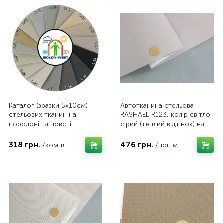
Каталог (зразки 5х10см)
Автотканина стельова
стельових тканин на
RASHAEL R123, колір світло-
поролоні та повсті
сірий (теплий відтінок) на
RASHAEL, Alkantra, Lacoste,
поролоні та повсті,
Petek і тип-Y
товщина 3мм, ширина
318 грн.
476 грн.
/компл
/пог. м
167см, Туреччина